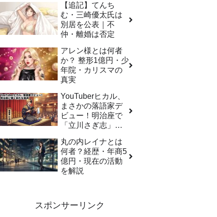
【追記】てんち
む・三崎優太氏は
別居を公表｜不
仲・離婚は否定
アレン様とは何者
か？ 整形1億円・少
年院・カリスマの
真実
YouTuberヒカル、
まさかの落語家デ
ビュー！明治座で
「立川さぎ志」襲
名、目指すは武道
丸の内レイナとは
館
何者？経歴・年商5
億円・現在の活動
を解説
スポンサーリンク