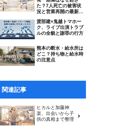
た？7人死亡の被害状
況と営業再開の最新情
報
渡部建×鬼越トマホー
ク、ライブ出演トラブ
ルの全貌と謝罪の行方
熊本の断水・給水所は
どこ？持ち物と給水時
の注意点
関連記事
ヒカルと加藤神
楽、出会いから子
供の真相まで整理