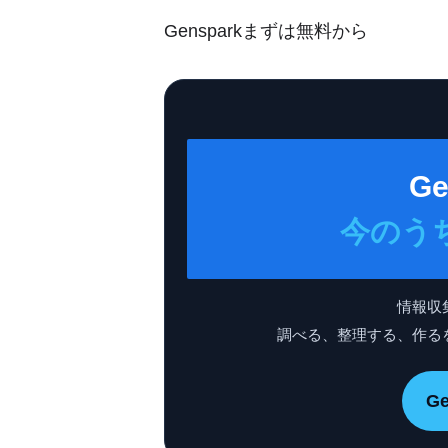
Gensparkまずは無料から
Ge
今のう
情報収
調べる、整理する、作る
G