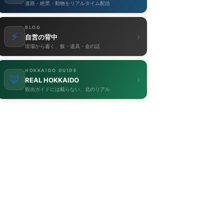
道路・絶景・動物をリアルタイム配信
BLOG
⚡
›
自営の背中
現場から書く、飯・道具・金の話
HOKKAIDO GUIDE
🦊
›
REAL HOKKAIDO
観光ガイドには載らない、北のリアル