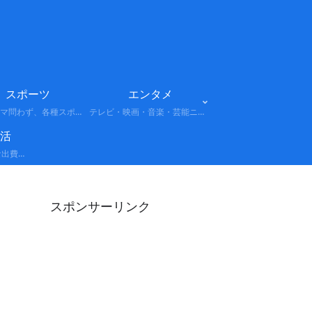
スポーツ
エンタメ
プロ・アマ問わず、各種スポーツの試合結果や選手情報、話題のニュースをまとめています。注目大会やトレンドもわかりやすく解説します。
テレビ・映画・音楽・芸能ニュースなど、話題のエンターテインメント情報をまとめています。最新トレンドや注目人物、注目作品をわかりやすく解説します。
活
経費: 事業や活動に必要な出費を正しく計上し、所得を適切に圧縮する考え方。 節税: 法律の範囲内で税負担を軽減する具体的なテクニック（控除の活用、制度の利用など）。 保険: 万が一のリスクに備えつつ、副次的な節税効果や資産形成を狙う戦略。
スポンサーリンク