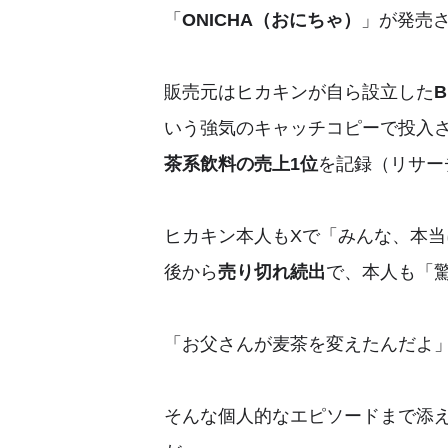
「
ONICHA（おにちゃ）
」が発売
販売元はヒカキンが自ら設立した
いう強気のキャッチコピーで投入
茶系飲料の売上1位
を記録（リサー
ヒカキン本人もXで「みんな、本
後から
売り切れ続出
で、本人も「
「お父さんが麦茶を変えたんだよ
そんな個人的なエピソードまで添