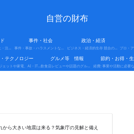
自営の財布
ド
事件・社会
政治・経済
今バズってる話題・炎上・注意喚起
事件・事故・ハラスメントなどの最新情報や背景をわかりやすくまとめています。
ビジネス・経済的生存 競合の多い市場で生き残るための戦略です。 差別化: 他者がやっていない独自の強みを作る。 ランチェスター戦略: 弱者が強者に勝つための局地戦の展開。 副業・複業: 収入源を分散させ、リスクを回避する。
I・テクノロジー
グルメ等 情報
節約・お得・生
最新ガジェットや家電、AI・IT関連など、テクノロジーに関する情報をまとめています。便利な製品レビューや活用方法、注目の最新トレンドをわかりやすく解説します。
飲食店レビューや話題のグルメ情報、新商品・限定メニューなど、食に関する情報をわかりやすくまとめています。実際に体験した感想やおすすめポイントも紹介します。
れから大きい地震は来る？気象庁の見解と備え