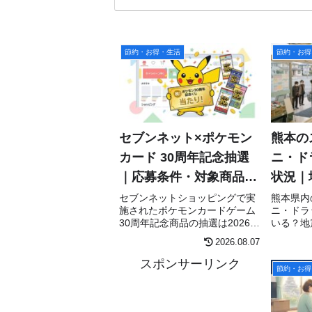
節約・お得・生活
節約・お得
セブンネット×ポケモン
熊本の
カード 30周年記念抽選
ニ・ド
｜応募条件・対象商品・
状況｜
当選の流れを完全まとめ
と買い
セブンネットショッピングで実
熊本県内
施されたポケモンカードゲーム
ニ・ドラ
30周年記念商品の抽選は2026年
いる？地
7月15日に受付終了。応募条
する方法
2026.08.07
件、当選確認時の注意点、
ン・セブ
「30th CELEBRATION」の発売
ン・ファ
スポンサーリンク
節約・お得
日などを公式情報をもとに整理
式確認先
します。
まとめま