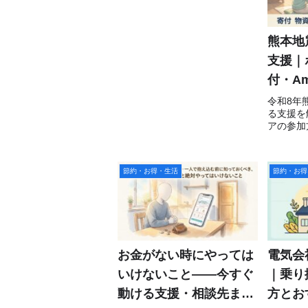
熊本地
支援｜
付・A
物資支
令和8年
る支援を
アの参加
の義援金
スト、楽
で物資を
節約・お得・生活
節約・お得
めます。
お金がない時にやっては
電気会
いけないこと——今すぐ
｜乗り
動ける支援・相談先まと
方とお