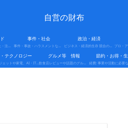
自営の財布
ド
事件・社会
政治・経済
今バズってる話題・炎上・注意喚起
事件・事故・ハラスメントなどの最新情報や背景をわかりやすくまとめています。
ビジネス・経済的生存 競合の多い市場で生き残るための戦略です。 差別化: 他者がやっていない独自の強みを作る。 ランチェスター戦略: 弱者が強者に勝つための局地戦の展開。 副業・複業: 収入源を分散させ、リスクを回避する。
I・テクノロジー
グルメ等 情報
節約・お得・生
最新ガジェットや家電、AI・IT関連など、テクノロジーに関する情報をまとめています。便利な製品レビューや活用方法、注目の最新トレンドをわかりやすく解説します。
飲食店レビューや話題のグルメ情報、新商品・限定メニューなど、食に関する情報をわかりやすくまとめています。実際に体験した感想やおすすめポイントも紹介します。