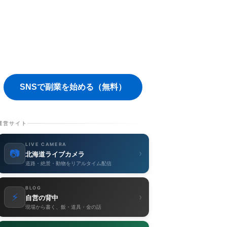
SNSで副業を始める（無料）
運営サイト
LIVE CAMERA
📷
›
北海道ライブカメラ
道路・絶景・動物をリアルタイム配信
BLOG
⚡
›
自営の背中
現場から書く、飯・道具・金の話