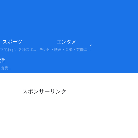
スポーツ
エンタメ
プロ・アマ問わず、各種スポーツの試合結果や選手情報、話題のニュースをまとめています。注目大会やトレンドもわかりやすく解説します。
テレビ・映画・音楽・芸能ニュースなど、話題のエンターテインメント情報をまとめています。最新トレンドや注目人物、注目作品をわかりやすく解説します。
活
経費: 事業や活動に必要な出費を正しく計上し、所得を適切に圧縮する考え方。 節税: 法律の範囲内で税負担を軽減する具体的なテクニック（控除の活用、制度の利用など）。 保険: 万が一のリスクに備えつつ、副次的な節税効果や資産形成を狙う戦略。
スポンサーリンク