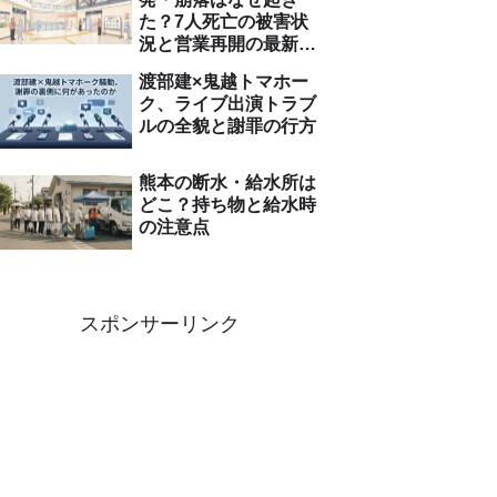
た？7人死亡の被害状
況と営業再開の最新情
報
渡部建×鬼越トマホー
ク、ライブ出演トラブ
ルの全貌と謝罪の行方
熊本の断水・給水所は
どこ？持ち物と給水時
の注意点
スポンサーリンク