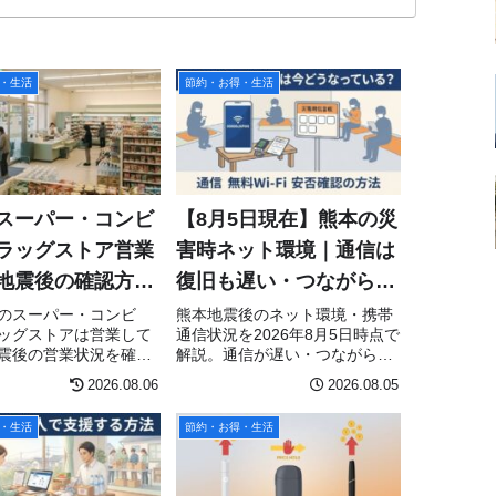
・生活
節約・お得・生活
スーパー・コンビ
【8月5日現在】熊本の災
ラッグストア営業
害時ネット環境｜通信は
地震後の確認方法
復旧も遅い・つながらな
物の注意点
い時のWi‑Fiと連絡手段
のスーパー・コンビ
熊本地震後のネット環境・携帯
ッグストアは営業して
通信状況を2026年8月5日時点で
震後の営業状況を確認
解説。通信が遅い・つながらな
、ゆめタウン・イオ
い時の対処法、無料
2026.08.06
2026.08.05
ン-イレブン・ローソ
Wi‑Fi「00000JAPAN」の接続方
ミリーマートなどの公
法と注意点、避難所の通信支
・生活
節約・お得・生活
、買い物時の注意点を
援、災害用伝言板171・web171
した。
をまとめました。