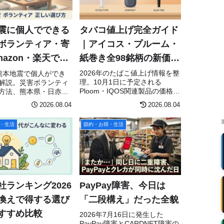
タバコ値上げ完全ガイド
震に個人でできる
｜アイコス・プルーム・
ボランティア・寄
紙巻き全98銘柄の新価格
mazon・楽天での
一覧と「値上げしない銘
援の正しい方法
2026年のたばこ値上げ情報を整
熊本地震で個人ができ
理。10月1日に予定される
解説。災害ボランティ
柄」
Ploom・IQOS関連製品の価格改
方法、熊本県・日赤へ
定申請、6月に改定されたgloの
、Amazonほしい物リ
2026.08.04
2026.08.04
一部銘柄、紙巻きたばこを含む
天クラッチ募金、個人
今後のたばこ税引き上げ予定を
送る際の注意点をまと
・生活
節約・お得・生活
解説します。
社ランキング2026
PayPay障害、今日は
換えで得する選び
「二段構え」だった全貌
すすめ比較
2026年7月16日に発生した
PayPay障害とCARDNET障害の