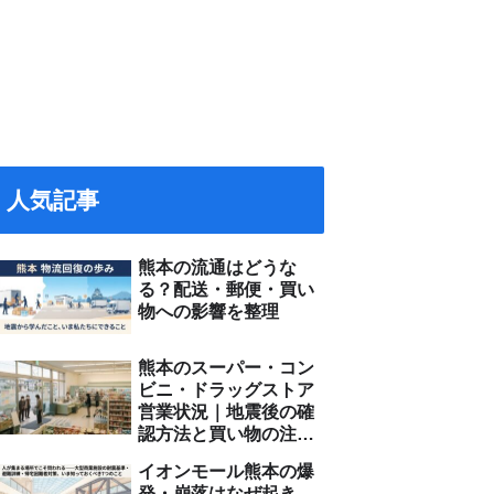
人気記事
熊本の流通はどうな
る？配送・郵便・買い
物への影響を整理
熊本のスーパー・コン
ビニ・ドラッグストア
営業状況｜地震後の確
認方法と買い物の注意
点
イオンモール熊本の爆
発・崩落はなぜ起き