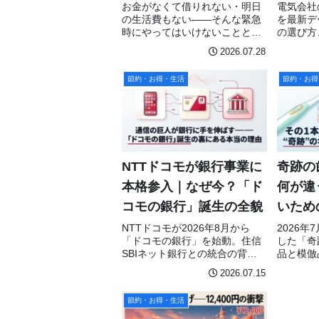
め
お金がなくて借りれない・明日
電気会社
の生活費もない——そんな緊急
を最新デ
時にやってはいけないことと、
の選び方
市役所・フードバンク・公的支
約に役立
2026.07.28
援の具体的な使い方を徹底解
やすく解
説。一人で抱え込まないで。
節約・お得・生活
節約・お得
NTTドコモが銀行事業に
奇跡の
本格参入｜なぜ今？「ド
何が違
コモの銀行」誕生の全貌
いため
ポイン
NTTドコモが2026年8月から
2026年
「ドコモの銀行」を始動。住信
した「奇
SBIネット銀行との統合の背
品と模倣
景、今後のスケジュール、SNS
認方法、
2026.07.15
の反応をわかりやすく解説しま
まとめま
す。
節約・お得・生活