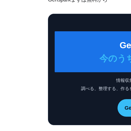
Ge
今のう
情報収
調べる、整理する、作る
G