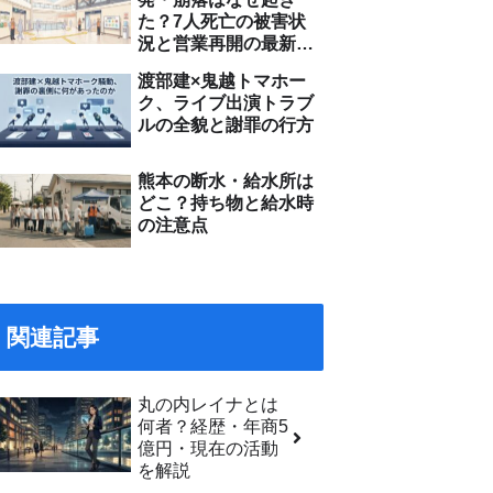
た？7人死亡の被害状
況と営業再開の最新情
報
渡部建×鬼越トマホー
ク、ライブ出演トラブ
ルの全貌と謝罪の行方
熊本の断水・給水所は
どこ？持ち物と給水時
の注意点
関連記事
丸の内レイナとは
何者？経歴・年商5
億円・現在の活動
を解説