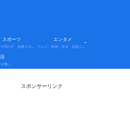
スポーツ
エンタメ
プロ・アマ問わず、各種スポーツの試合結果や選手情報、話題のニュースをまとめています。注目大会やトレンドもわかりやすく解説します。
テレビ・映画・音楽・芸能ニュースなど、話題のエンターテインメント情報をまとめています。最新トレンドや注目人物、注目作品をわかりやすく解説します。
活
経費: 事業や活動に必要な出費を正しく計上し、所得を適切に圧縮する考え方。 節税: 法律の範囲内で税負担を軽減する具体的なテクニック（控除の活用、制度の利用など）。 保険: 万が一のリスクに備えつつ、副次的な節税効果や資産形成を狙う戦略。
スポンサーリンク