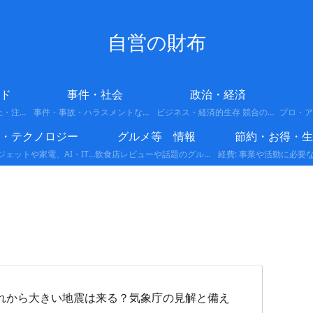
自営の財布
ド
事件・社会
政治・経済
今バズってる話題・炎上・注意喚起
事件・事故・ハラスメントなどの最新情報や背景をわかりやすくまとめています。
ビジネス・経済的生存 競合の多い市場で生き残るための戦略です。 差別化: 他者がやっていない独自の強みを作る。 ランチェスター戦略: 弱者が強者に勝つための局地戦の展開。 副業・複業: 収入源を分散させ、リスクを回避する。
I・テクノロジー
グルメ等 情報
節約・お得・生
最新ガジェットや家電、AI・IT関連など、テクノロジーに関する情報をまとめています。便利な製品レビューや活用方法、注目の最新トレンドをわかりやすく解説します。
飲食店レビューや話題のグルメ情報、新商品・限定メニューなど、食に関する情報をわかりやすくまとめています。実際に体験した感想やおすすめポイントも紹介します。
れから大きい地震は来る？気象庁の見解と備え