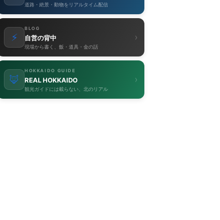
道路・絶景・動物をリアルタイム配信
BLOG
⚡
›
自営の背中
現場から書く、飯・道具・金の話
HOKKAIDO GUIDE
🦊
›
REAL HOKKAIDO
観光ガイドには載らない、北のリアル