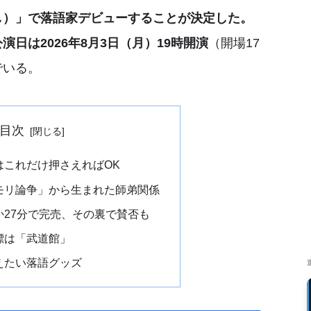
し）」で落語家デビューすることが決定した。
日は2026年8月3日（月）19時開演
（開場17
でいる。
目次
はこれだけ押さえればOK
モリ論争」から生まれた師弟関係
か27分で完売、その裏で賛否も
標は「武道館」
えたい落語グッズ