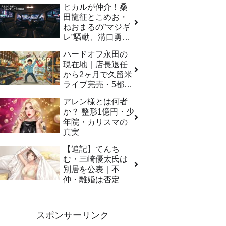
ヒカルが仲介！桑
田龍征とこめお・
ねおまるの”マジギ
レ”騒動、溝口勇児
の名前も飛び出し
ハードオフ永田の
た全内幕
現在地｜店長退任
から2ヶ月で久留米
ライブ完売・5都市
ツアー決定の「異
アレン様とは何者
動後」全記録
か？ 整形1億円・少
年院・カリスマの
真実
【追記】てんち
む・三崎優太氏は
別居を公表｜不
仲・離婚は否定
スポンサーリンク