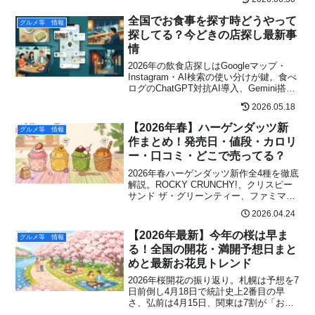
とめ。
全国でお食事を探す時どうやって
グルメ等 情報
探してる？今どきの店探し最新事
情
2026年の飲食店探しはGoogleマップ・
Instagram・AI検索の使い分けが鍵。食べ
ログのChatGPT対抗AI導入、Gemini搭載
マップの“勝ち負け”、SNSよりAI検索のほ
2026.05.18
うが来店率が高い理由、Instagramハッシ
ュタグ仕様変更まで最新動向を北海道出
【2026年春】ハーゲンダッツ新
グルメ等 情報
張族の現場目線で解説。
作まとめ！発売日・値段・カロリ
ー・口コミ・どこで売ってる？
2026年春ハーゲンダッツ新作全4種を徹底
解説。ROCKY CRUNCHY!、クリスピー
サンド ザ・グリーンティー、ファミマ限
定カラメルからめるプリンタルトの発売
2026.04.24
日・値段・カロリー・口コミ・販売店情
報をまとめました。
【2026年最新】今年の桜は早ま
グルメ等 情報
る！全国の開花・満開予想日まと
めと最新お花見トレンド
2026年桜開花の振り返り。札幌は予想を7
日前倒し4月18日で統計史上2番目の早
さ、弘前は4月15日、関東は7割が「お花
見ばっちり」と回答。北海道「行ってよ