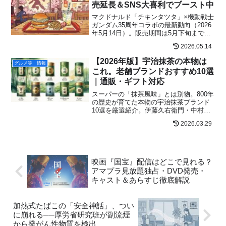
売延長＆SNS大喜利でブースト中
マクドナルド「チキンタツタ」×機動戦士
ガンダム35周年コラボの最新動向（2026
年5月14日）。販売期間は5月下旬まで延
長見込み、公式Xのジオン幹部風投稿にフ
2026.05.14
ァンが名セリフで応戦、「ガンダム チキ
ンタツタ専用」のカラーリングが大バズ
【2026年版】宇治抹茶の本物は
グルメ等 情報
り。3種パッケージのコレクション需要と
これ。老舗ブランドおすすめ10選
海外反応まで網羅。
｜通販・ギフト対応
スーパーの「抹茶風味」とは別物。800年
の歴史が育てた本物の宇治抹茶ブランド
10選を厳選紹介。伊藤久右衛門・中村藤
吉・祇園辻利・一保堂など老舗から新鋭
2026.03.29
まで、通販で買える本格抹茶をギフト・
自分用別にまとめました。
映画『国宝』配信はどこで見れる？
アマプラ見放題独占・DVD発売・
キャスト＆あらすじ徹底解説
加熱式たばこの「安全神話」、つい
に崩れる──厚労省研究班が副流煙
から発がん性物質を検出