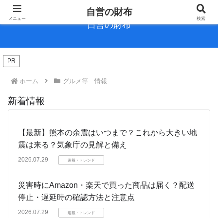
自営の財布
メニュー
検索
自営の財布
PR
ホーム
グルメ等 情報
新着情報
【最新】熊本の余震はいつまで？これから大きい地
震は来る？気象庁の見解と備え
2026.07.29
速報・トレンド
災害時にAmazon・楽天で買った商品は届く？配送
停止・遅延時の確認方法と注意点
2026.07.29
速報・トレンド