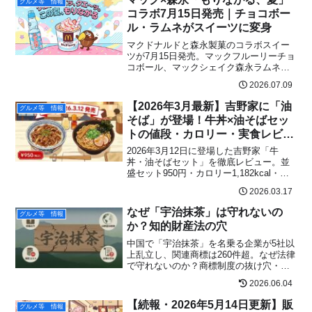
グルメ等 情報
も延期。背景と消費者への影響を電気工
コラボ7月15日発売｜チョコボー
事士目線で解説。
ル・ラムネがスイーツに変身
マクドナルドと森永製菓のコラボスイー
ツが7月15日発売。マックフルーリーチョ
コボール、マックシェイク森永ラムネ、
森永ミルクキャラメルパイの価格・特徴
2026.07.09
とSNS反応をリアルに解説します。
【2026年3月最新】吉野家に「油
グルメ等 情報
そば」が登場！牛丼×油そばセッ
トの値段・カロリー・実食レビュ
ーまとめ
2026年3月12日に登場した吉野家「牛
丼・油そばセット」を徹底レビュー。並
盛セット950円・カロリー1,182kcal・背
脂×にんにく醤油たれのコッテリ太麺の味
2026.03.17
をリアルに解説。お酢＋ラー油の味変テ
クや牛丼サイズ変更の組み合わせ術も公
なぜ「宇治抹茶」は守れないの
グルメ等 情報
開。期間限定のうちに要チェック！
か？知的財産法の穴
中国で「宇治抹茶」を名乗る企業が5社以
上乱立し、関連商標は260件超。なぜ法律
で守れないのか？商標制度の抜け穴・GI
制度の限界・訴訟コスト問題まで、知的
2026.06.04
財産法の構造的問題をわかりやすく解説
します。
【続報・2026年5月14日更新】販
グルメ等 情報