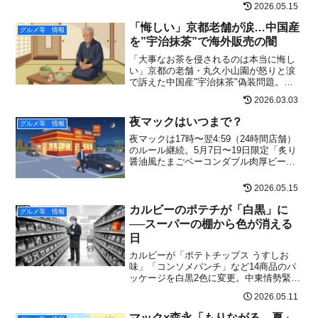
2026.05.15
かった」桜名所ランキングまで、当初予
想と実績を完全照合。
「悔しい」京都老舗が涙…中国産
グルメ等 情報
を”宇治抹茶”で海外販売の闇
「大事なお茶を侵されるのは本当に悔し
い」京都の老舗・丸久小山園が怒りと涙
で訴えた中国産"宇治抹茶"偽装問題。
2026年大阪高裁和解までの全真相と、
2026.03.03
Amazonで騙されないための本物の見分け
方を完全解説します。
夜マックはいつまで？
グルメ等 情報
夜マックは17時〜翌4:59（24時間店舗）
のルール継続。5月7日〜19日限定「炙り
醤油風たまごベーコンダブル肉厚ビー
フ」、5月20日〜「北海道じゃがチーズて
りやき」、業界の深夜料金トレンド、ス
2026.05.15
パチキ販売終了まで——2026年5月の夜マ
ック最新情報を網羅。
カルビーのポテチが「白黒」に
グルメ等 情報
──スーパーの棚から色が消える
日
カルビーが「ポテトチップス うすしお
味」「コンソメパンチ」など14商品のパ
ッケージを白黒2色に変更。中東情勢緊迫
によるナフサ不足で印刷インク調達が不
2026.05.11
安定化したのが理由。2026年5月25日以
降出荷分から順次切替、7月発売の新商品
マック×森永「もりながる、夏」