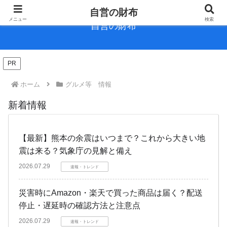
自営の財布
メニュー
検索
自営の財布
PR
ホーム
グルメ等 情報
新着情報
【最新】熊本の余震はいつまで？これから大きい地
震は来る？気象庁の見解と備え
2026.07.29
速報・トレンド
災害時にAmazon・楽天で買った商品は届く？配送
停止・遅延時の確認方法と注意点
2026.07.29
速報・トレンド