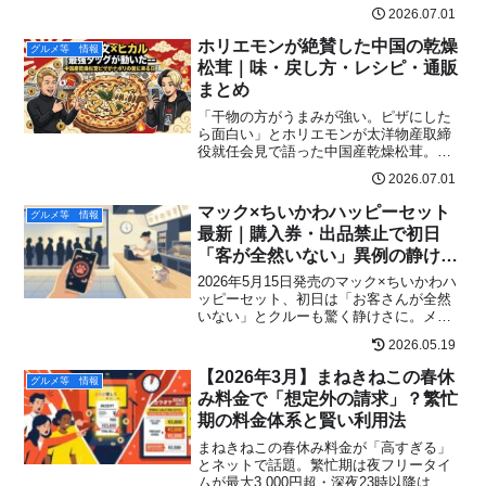
ンド・椰樹牌（イエジュパイ）の実力と
2026.07.01
日本での入手法を徹底解説。
ホリエモンが絶賛した中国の乾燥
グルメ等 情報
松茸｜味・戻し方・レシピ・通販
まとめ
「干物の方がうまみが強い。ピザにした
ら面白い」とホリエモンが太洋物産取締
役就任会見で語った中国産乾燥松茸。味
の特徴・戻し方・おすすめ料理レシピ・
2026.07.01
通販購入先を完全解説。
マック×ちいかわハッピーセット
グルメ等 情報
最新｜購入券・出品禁止で初日
「客が全然いない」異例の静けさ
と第2弾5/29攻略法
2026年5月15日発売のマック×ちいかわハ
ッピーセット、初日は「お客さんが全然
いない」とクルーも驚く静けさに。メル
カリ・ヤフオク・ラクマが6/14まで出品
2026.05.19
禁止、消費者庁要望の伏線、第2弾5/29に
向けた攻略3手順、北海道じゃがチーズて
【2026年3月】まねきねこの春休
グルメ等 情報
りやき同時開催まで北海道発で率直に解
み料金で「想定外の請求」？繁忙
説。
期の料金体系と賢い利用法
まねきねこの春休み料金が「高すぎる」
とネットで話題。繁忙期は夜フリータイ
ムが最大3,000円超・深夜23時以降は