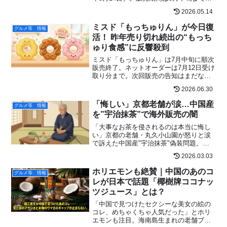
長見込み、公式Xのジオン幹部風投稿にフ
2026.05.14
ァンが名セリフで応戦、「ガンダム チキ
ンタツタ専用」のカラーリングが大バズ
ミスド「もっちゅりん」が今日復
グルメ等 情報
り。3種パッケージのコレクション需要と
活！ 昨年売り切れ続出の“もっち
海外反応まで網羅。
ゅり食感”に反響殺到
ミスド「もっちゅりん」は7月中旬に順次
販売終了。ネットオーダーは7月12日受け
取り分まで。次回販売の告知はまだな
し。見逃した人向けに最新情報を速報ま
2026.06.30
とめ。
「悔しい」京都老舗が涙…中国産
グルメ等 情報
を”宇治抹茶”で海外販売の闇
「大事なお茶を侵されるのは本当に悔し
い」京都の老舗・丸久小山園が怒りと涙
で訴えた中国産"宇治抹茶"偽装問題。
2026年大阪高裁和解までの全真相と、
2026.03.03
Amazonで騙されないための本物の見分け
方を完全解説します。
ホリエモンも絶賛｜中国のあのコ
グルメ等 情報
レが日本で話題「椰樹牌ココナッ
ツジュース」とは？
「中国で見つけたセクシーな美女の絵の
コレ、めちゃくちゃ人気だった」とホリ
エモンも注目。海南島生まれの老舗ブラ