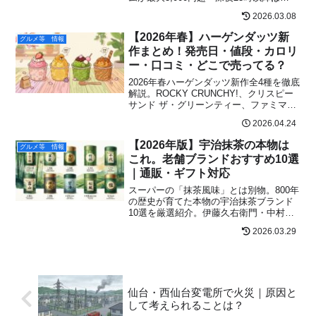
+1,500円自動加算・時間制が選べない店
2026.03.08
舗も。知らないと損する3つの罠と回避策
を完全解説。
【2026年春】ハーゲンダッツ新
グルメ等 情報
作まとめ！発売日・値段・カロリ
ー・口コミ・どこで売ってる？
2026年春ハーゲンダッツ新作全4種を徹底
解説。ROCKY CRUNCHY!、クリスピー
サンド ザ・グリーンティー、ファミマ限
定カラメルからめるプリンタルトの発売
2026.04.24
日・値段・カロリー・口コミ・販売店情
報をまとめました。
【2026年版】宇治抹茶の本物は
グルメ等 情報
これ。老舗ブランドおすすめ10選
｜通販・ギフト対応
スーパーの「抹茶風味」とは別物。800年
の歴史が育てた本物の宇治抹茶ブランド
10選を厳選紹介。伊藤久右衛門・中村藤
吉・祇園辻利・一保堂など老舗から新鋭
2026.03.29
まで、通販で買える本格抹茶をギフト・
自分用別にまとめました。
仙台・西仙台変電所で火災｜原因と
して考えられることは？