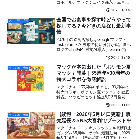
コボール、マックシェイク森永ラムネ、
森永ミルクキャラメルパイの価格・特徴
2026.07.09
とSNS反応をリアルに解説します。
全国でお食事を探す時どうやって
グルメ等 情報
探してる？今どきの店探し最新事
情
2026年の飲食店探しはGoogleマップ・
Instagram・AI検索の使い分けが鍵。食べ
ログのChatGPT対抗AI導入、Gemini搭載
マップの“勝ち負け”、SNSよりAI検索のほ
2026.05.18
うが来店率が高い理由、Instagramハッシ
ュタグ仕様変更まで最新動向を北海道出
マックが本気出した「ポケモン夏
グルメ等 情報
張族の現場目線で解説。
マック」開幕｜55周年×30周年の
特大コラボを徹底解説
マクドナルド55周年×ポケモン30周年の
特大コラボ「ポケモン夏マック」を徹底
解説。ハッピーセット編は8月3日発表予
定、Pokémon GOのポケストップ復活情
2026.08.03
報やSNSの反応も総まとめ。
【続報・2026年5月14日更新】販
グルメ等 情報
売延長＆SNS大喜利でブースト中
マクドナルド「チキンタツタ」×機動戦士
ガンダム35周年コラボの最新動向（2026
年5月14日）。販売期間は5月下旬まで延