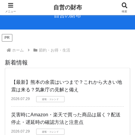
自営の財布
メニュー
検索
自営の財布
PR
ホーム
節約・お得・生活
新着情報
【最新】熊本の余震はいつまで？これから大きい地
震は来る？気象庁の見解と備え
2026.07.29
速報・トレンド
災害時にAmazon・楽天で買った商品は届く？配送
停止・遅延時の確認方法と注意点
2026.07.29
速報・トレンド