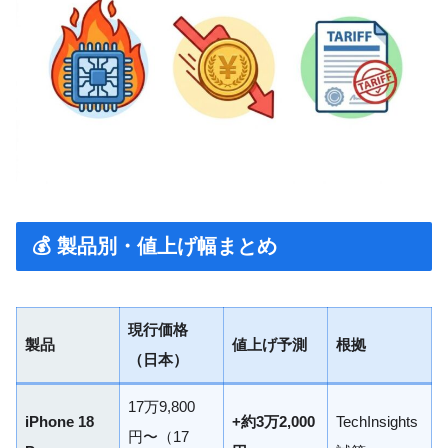
💰 製品別・値上げ幅まとめ
現行価格
製品
値上げ予測
根拠
（日本）
17万9,800
iPhone 18
+約3万2,000
TechInsights
円〜（17