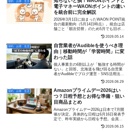
知らないと損！WAONポイントと
節約・お得・生活
電子マネーWAONポイントの違い
を統合前に完全解説
2026年3月1日に始まったWAON POINT統
合の最新動向（5月14日時点）。統合は店
舗ごと「順次切替」のため5月でも旧ポイ
ント付与が残る場合あり。旧ポイントは
2026.05.14
自動変換されず失効リスク継続。直接レ
ジ払いに進化したWAON POINTと、5月
自営業者がAudibleを使うべき理
節約・お得・生活
開催中のキャンペーン2件を整理。
由｜移動時間が「学習時間」に変
わった話
個人事業主の6割以上が「勉強する時間が
ない」と回答。北海道を飛び回る自営業
者がAudibleでブログ運営・SNS活用法を
学んだリアルな体験談。7/15までの3か月
2026.06.29
無料キャンペーン情報も。
Amazonプライムデー2026はい
節約・お得・生活
つ？日程予想とお得な準備・狙い
目商品まとめ
Amazonプライムデー2026は日本で7月開
催が決定。具体的な日程は6月16日発表予
定で、昨年実績から日程を予想。会員登
録やポイントアップなどの事前準備、Fire
2026.06.15
TVやEcho・イヤホンなど狙い目商品、リ