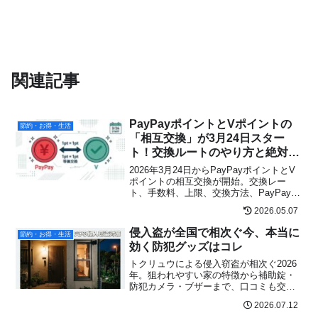
関連記事
PayPayポイントとVポイントの
節約・お得・生活
「相互交換」が3月24日スター
ト！交換ルートのやり方と絶対知
っておきたい注意点まとめ
2026年3月24日からPayPayポイントとV
ポイントの相互交換が開始。交換レー
ト、手数料、上限、交換方法、PayPayか
らVポイントへ交換する際の注意点をわか
2026.05.07
りやすく解説します。
侵入盗が全国で相次ぐ今、本当に
節約・お得・生活
効く防犯グッズはコレ
トクリュウによる侵入窃盗が相次ぐ2026
年。狙われやすい家の特徴から補助錠・
防犯カメラ・ブザーまで、口コミも交え
て本当に効く防犯対策を分かりやすく解
2026.07.12
説します。