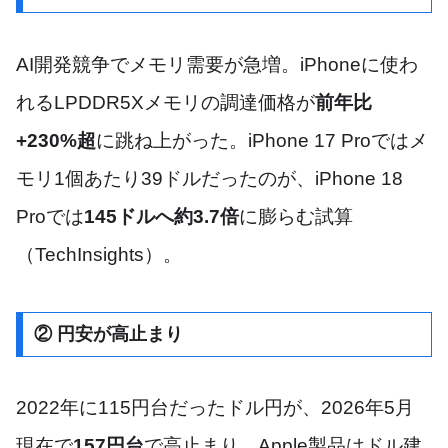
AI開発競争でメモリ需要が急増。iPhoneに使わ
れるLPDDR5Xメモリの調達価格が
前年比
+230%超
に跳ね上がった。iPhone 17 Proではメ
モリ1個あたり39ドルだったのが、iPhone 18
Proでは
145ドルへ約3.7倍
に膨らむ試算
（TechInsights）。
② 円安が高止まり
2022年に115円台だったドル円が、2026年5月
現在で
157円台
で高止まり。Apple製品はドル建