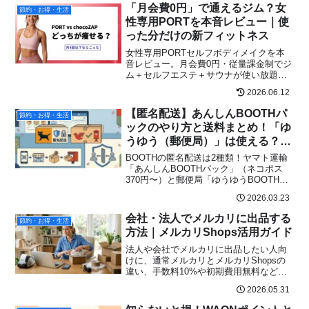
「月会費0円」で通えるジム？女
節約・お得・生活
性専用PORTを本音レビュー｜使
った分だけの新フィットネス
女性専用PORTセルフボディメイクを本
音レビュー。月会費0円・従量課金制でジ
ム＋セルフエステ＋サウナが使い放題。
chocoZAPとの比較、京都西院店NEW
2026.06.12
OPEN情報、実際に痩せた口コミ、夏ま
で-3cmの活用術まで。
【匿名配送】あんしんBOOTHパ
節約・お得・生活
ックのやり方と送料まとめ！「ゆ
うゆう（郵便局）」は使える？出
品者・購入者のメリット徹底解説
BOOTHの匿名配送は2種類！ヤマト運輸
「あんしんBOOTHパック」（ネコポス
370円〜）と郵便局「ゆうゆうBOOTHパ
ック」（ポスト投かんOK）を徹底比較。
2026.03.23
出品者の設定・発送手順・購入者の受け
取り方まで2026年最新情報で完全解説。
会社・法人でメルカリに出品する
節約・お得・生活
住所バレなしで安心取引！
方法｜メルカリShops活用ガイド
法人や会社でメルカリに出品したい人向
けに、通常メルカリとメルカリShopsの
違い、手数料10%や初期費用無料などの
条件、出店メリット・デメリット、事業
2026.05.31
者のリアルな口コミまでわかりやすく解
説します。