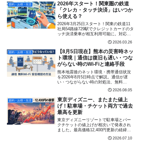
アルな口コミまで網羅。準備すれば最大
2026年スタート！関東圏の鉄道
節約・お得・生活
限お得に買えるセール攻略ガイドです。
「クレカ・タッチ決済」はいつか
ら使える？
2026年3月25日スタート！関東の鉄道11
社局54路線729駅でクレジットカードのタ
ッチ決済乗車が相互利用可能に。対応路
線の一覧表、使えるカードブランド、JR
2026.03.26
東日本と京成電鉄が不参加の理由、おす
すめクレカまで完全解説。
【8月5日現在】熊本の災害時ネッ
節約・お得・生活
ト環境｜通信は復旧も遅い・つな
がらない時のWi‑Fiと連絡手段
熊本地震後のネット環境・携帯通信状況
を2026年8月5日時点で解説。通信が遅
い・つながらない時の対処法、無料
Wi‑Fi「00000JAPAN」の接続方法と注意
2026.08.05
点、避難所の通信支援、災害用伝言板
171・web171をまとめました。
東京ディズニー、またまた値上
節約・お得・生活
げ！駐車場・チケット両方で過去
最高を更新
東京ディズニーリゾートで駐車場とパー
クチケットの値上げが相次いで発表され
ました。最高価格12,400円更新の経緯や
SNSの反応、今後の見通しをわかりやす
2026.07.10
く解説します。