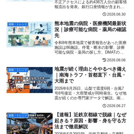
不正アクセスによる約438万人分の顧客情
報流出を発表。銀行口座情報が含まれる
23万人への影響、今後の対応・詐欺被害
2026.06.30
を防ぐチェックリストをわかりやすく解
説。
熊本地震の病院・医療機関最新状
速報・トレンド
況｜診療可能な病院・薬局の確認
先
令和8年熊本地震で被害報告があった医療
施設は86施設。停電・断水の影響、診療
可能な病院・薬局の探し方、DMATの活
動状況、透析・在宅医療利用者の注意点
2026.08.06
を2026年8月2日時点の公式情報で整理し
ます。
地震が続く理由と今やるべき備え
速報・トレンド
｜南海トラフ・首都直下・台風・
大雨まで
2026年6月26日、山梨で震度6弱・台風7
号8号接近・大雨警戒が同時発生。なぜ地
震が続くのか専門家データで解説。南海
トラフ・首都直下地震のリスクと今すぐ
2026.06.27
できる防災備えを完全まとめ。
【速報】近鉄京都線で脱線｜なぜ
速報・トレンド
起きる？原因・影響・身を守る方
法まで徹底解説
2026年6月29日朝、近鉄京都線・京都駅