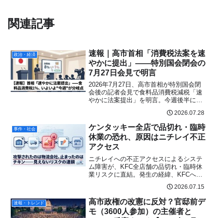
関連記事
速報｜高市首相「消費税法案を速
政治・経済
やかに提出」——特別国会閉会の
7月27日会見で明言
2026年7月27日、高市首相が特別国会閉
会後の記者会見で食料品消費税減税「速
やかに法案提出」を明言。今週後半にも
自民党へ取りまとめ指示へ。2027年4月か
2026.07.28
ら1%スタートの行程・家計シミュレーシ
ョン・各党の対立点を最速解説。
ケンタッキー全店で品切れ・臨時
事件・社会
休業の恐れ、原因はニチレイ不正
アクセス
ニチレイへの不正アクセスによるシステ
ム障害が、KFC全店舗の品切れ・臨時休
業リスクに直結。発生の経緯、KFCへの
具体的な影響、SNSの反応まで最新情報
2026.07.15
をわかりやすくまとめました。
高市政権の改憲に反対？官邸前デ
速報・トレンド
モ（3600人参加）の主催者と