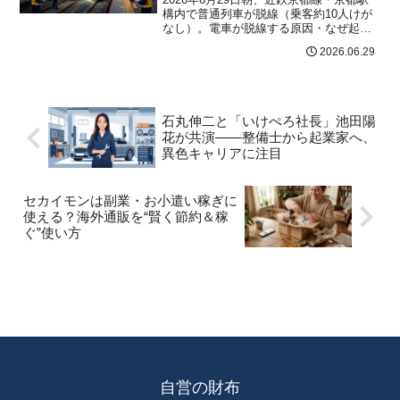
構内で普通列車が脱線（乗客約10人けが
なし）。電車が脱線する原因・なぜ起き
るのか・影響範囲・乗客が取るべき行動
2026.06.29
をわかりやすく解説。
石丸伸二と「いけぺろ社長」池田陽
花が共演――整備士から起業家へ、
異色キャリアに注目
セカイモンは副業・お小遣い稼ぎに
使える？海外通販を“賢く節約＆稼
ぐ”使い方
自営の財布