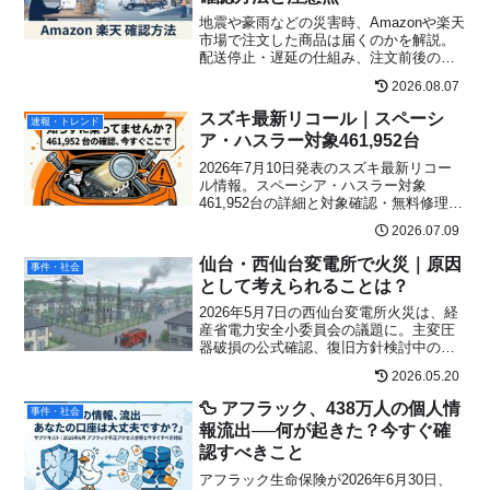
地震や豪雨などの災害時、Amazonや楽天
市場で注文した商品は届くのかを解説。
配送停止・遅延の仕組み、注文前後の確
認手順、熊本地震時の配送状況、必要な
2026.08.07
物を急ぐ場合の行動をまとめます。
スズキ最新リコール｜スペーシ
速報・トレンド
ア・ハスラー対象461,952台
2026年7月10日発表のスズキ最新リコー
ル情報。スペーシア・ハスラー対象
461,952台の詳細と対象確認・無料修理ま
での手順を分かりやすく解説します。
2026.07.09
仙台・西仙台変電所で火災｜原因
事件・社会
として考えられることは？
2026年5月7日の西仙台変電所火災は、経
産省電力安全小委員会の議題に。主変圧
器破損の公式確認、復旧方針検討中の現
状、原因調査の続報、北海道・東北の停
2026.05.20
電備え（ポータブル電源・UPS）まで、
現役電気工事士の目線で率直に解説。
🦆 アフラック、438万人の個人情
事件・社会
報流出──何が起きた？今すぐ確
認すべきこと
アフラック生命保険が2026年6月30日、