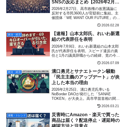
SNSの反応まとめ【2026年2月28
日最新】
2026年2月27日、高市政権の改憲議論に
反対する市民3600人が官邸前に集結。主
催団体「WE WANT OUR FUTURE」の狙
いと、XやInstagramに広がるSNSの賛否
2026.02.28
両論をわかりやすくまとめました。
【速報】山本太郎氏、れいわ新選
政治・経済
組の代表辞任を表明
2026年7月9日、れいわ新選組の山本太郎
氏が代表辞任を表明。スピード違反の責
任と1月の議員辞職からの経緯、党の今後
をわかりやすく解説します。
2026.07.09
溝口勇児とサナエトークン騒動
政治・経済
「民主主義のアップデート」が炎
上した本当の理由
2026年2月25日、溝口勇児氏率いる
NoBorder DAOが発行した「SANAE
TOKEN」が大炎上。高市早苗首相の関与
否定で価格急落。しかし溝口氏が目指し
2026.03.21
たのは政治参加をWeb3で再設計する壮大
な構想だった。騒動の真相と今後を徹底
災害時にAmazon・楽天で買った
速報・トレンド
解説。
商品は届く？配送停止・遅延時の
確認方法と注意点