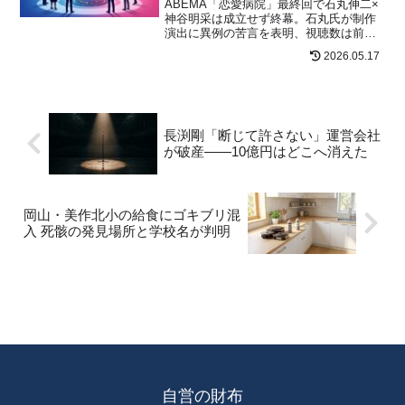
ABEMA「恋愛病院」最終回で石丸伸二×
神谷明采は成立せず終幕。石丸氏が制作
演出に異例の苦言を表明、視聴数は前年
比149%増。北海道在住ライターが番組終
2026.05.17
了後の波紋と見逃し配信視聴法まで率直
に解説。
長渕剛「断じて許さない」運営会社
が破産――10億円はどこへ消えた
岡山・美作北小の給食にゴキブリ混
入 死骸の発見場所と学校名が判明
自営の財布