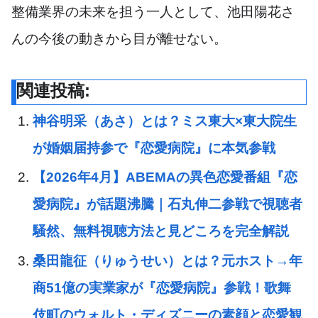
整備業界の未来を担う一人として、池田陽花さ
んの今後の動きから目が離せない。
関連投稿:
神谷明采（あさ）とは？ミス東大×東大院生
が婚姻届持参で『恋愛病院』に本気参戦
【2026年4月】ABEMAの異色恋愛番組『恋
愛病院』が話題沸騰｜石丸伸二参戦で視聴者
騒然、無料視聴方法と見どころを完全解説
桑田龍征（りゅうせい）とは？元ホスト→年
商51億の実業家が『恋愛病院』参戦！歌舞
伎町のウォルト・ディズニーの素顔と恋愛観