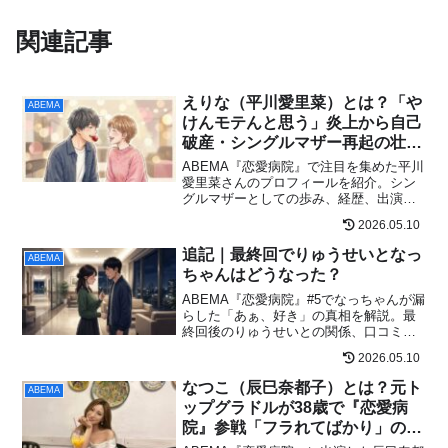
関連記事
えりな（平川愛里菜）とは？「や
ABEMA
けんモテんと思う」炎上から自己
破産・シングルマザー再起の壮絶
な人生
ABEMA『恋愛病院』で注目を集めた平川
愛里菜さんのプロフィールを紹介。シン
グルマザーとしての歩み、経歴、出演番
組、SNSで話題になった理由、今後の活
2026.05.10
動までわかりやすく整理します。
追記｜最終回でりゅうせいとなっ
ABEMA
ちゃんはどうなった？
ABEMA『恋愛病院』#5でなっちゃんが漏
らした「あぁ、好き」の真相を解説。最
終回後のりゅうせいとの関係、口コミ、
絶対条件、成立の可能性まで最新情報で
2026.05.10
まとめます。
なつこ（辰巳奈都子）とは？元ト
ABEMA
ップグラドルが38歳で『恋愛病
院』参戦「フラれてばかり」の素
顔に迫る