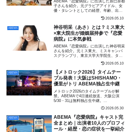
ABEMA『恋愛病院』に出演した辰巳奈都
子さんを紹介。元グラビアアイドル、女
優・タレントとしての経歴、年齢、出演
作、番組で話題になった恋愛観や現在の
2026.05.10
活動をわかりやすくまとめます。
神谷明采（あさ）とは？ミス東大
ABEMA
×東大院生が婚姻届持参で『恋愛
病院』に本気参戦
ABEMA『恋愛病院』に出演した神谷明采
さんを紹介。元ミス東大、ミスキャンパ
スグランプリ、東京大学大学院生、タレ
ントとしての経歴や番組で話題になった
2026.05.10
理由をわかりやすくまとめます。
【メトロック2026】タイムテー
ABEMA
ブル発表！大阪はSHISHAMO・
優里がトリ ABEMA独占生中継
メトロック2026のタイムテーブルが解
禁。ABEMAで4日連続放送、大阪公演
5/30・31は無料独占生中継。
SHISHAMO・優里・Da-iCE・
2026.05.30
T.M.Revolutionの出演時刻を一覧で紹介。
ABEMA『恋愛病院』キャスト完
ABEMA
全まとめ｜出演者10人のプロフィ
ール・経歴・恋の症状を一挙紹介