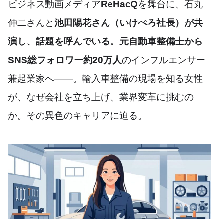
ビジネス動画メディア
ReHacQ
を舞台に、石丸
伸二さんと
池田陽花さん（いけぺろ社長）が共
演し、話題を呼んでいる。元自動車整備士から
SNS総フォロワー約20万人
のインフルエンサー
兼起業家へ――。輸入車整備の現場を知る女性
が、なぜ会社を立ち上げ、業界変革に挑むの
か。その異色のキャリアに迫る。