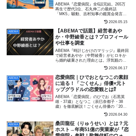
ABEMA『恋愛病院』全6話完結。265万
再生で歴代1位、石丸伸二の最終話
「MK5」騒動、吉村知事の鑑賞会発言炎
上、不完全燃焼エンディングまで——出
2026.05.15
演キャスト10人の現在地と最終回後の最
新反響を一気に整理。
【ABEMAで話題】経営者あや
ABEMA
か・中野綾香とは？プロフィール
や仕事を調査
ABEMA『時計じかけのマリッジ』最終回
で経営者あやか（中野綾香）がヒロキか
ら婚約破棄された理由とは。浮気観の衝
突から黄皓の仲裁まで、30日間の全真相
2026.06.17
を完全レポート。
恋愛病院｜ひでおとなつこの素顔
ABEMA
に迫る！「ごくせん」俳優×元ト
ップグラドルの恋愛観とは⁉
ABEMA「恋愛病院」のひでお（石黒英
雄・37歳）となつこ（辰巳奈都子・38
歳）を徹底解説！ごくせん俳優の「20代
10年間一途」な恋愛史、元トップグラド
2026.04.30
ルの「ガード固め」の理由とは？鼻キ
ス・腕枕など番組内の最新展開もまとめ
桑田龍征（りゅうせい）とは？元
ABEMA
て紹介！
ホスト→年商51億の実業家が『恋
愛病院』参戦！歌舞伎町のウォル