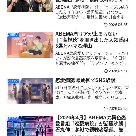
ト・ディズニーの素顔と恋愛観を
ABEMA『恋愛病院』で唯一カップル成立
徹底解説
したりゅうせい（桑田龍征）となつこ
（辰巳奈都子）。最終回後5か月会えず・
LINE未読5日の衝撃の現実から、収録中
2026.06.25
の奇跡の返信まで。確認済み情報のみで
徹底まとめ。
ABEMA恋リアが止まらない
ABEMA
｜“高視聴”を叩き出した人気番組
5選とハマる理由
ABEMAの恋愛リアリティーショー（恋リ
ア）が歴代最高視聴を更新中。『今日好
き夏休み編2025』『ラブパワーキングダ
ム2』『恋愛病院』など人気5番組の魅
2026.05.27
力、高視聴の理由、SNS口コミまで現場
目線で徹底解説。
恋愛病院 最終回でSNS騒然
ABEMA
5月7日最終回でしんじ×あさは不成立。直
後にしんじが番組を「クソみたいな構
成」と徹底批判。唯一成立したりゅうせ
い×なつこも"5日LINE未読・会えてな
い"と告白。吉村大阪府知事の「チョイス
2026.05.15
ミス」発言まで、放送後1週間の全動向を
時系列でまとめる。
【2026年4月】ABEMAの異色恋
ABEMA
愛番組『恋愛病院』が話題沸騰｜
石丸伸二参戦で視聴者騒然、無料
視聴方法と見どころを完全解説