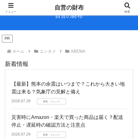
自営の財布
メニュー
検索
自営の財布
PR
ホーム
エンタメ
ABEMA
新着情報
【最新】熊本の余震はいつまで？これから大きい地
震は来る？気象庁の見解と備え
2026.07.29
速報・トレンド
災害時にAmazon・楽天で買った商品は届く？配送
停止・遅延時の確認方法と注意点
2026.07.29
速報・トレンド