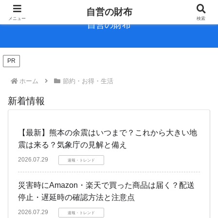
自営の財布
メニュー
検索
自営の財布
PR
ホーム
節約・お得・生活
新着情報
【最新】熊本の余震はいつまで？これから大きい地
震は来る？気象庁の見解と備え
2026.07.29
速報・トレンド
災害時にAmazon・楽天で買った商品は届く？配送
停止・遅延時の確認方法と注意点
2026.07.29
速報・トレンド