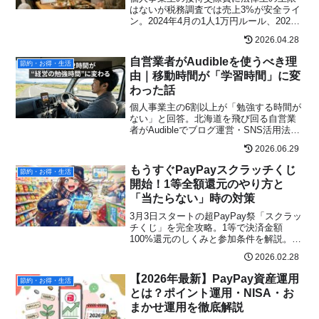
はないが税務調査では売上3%が安全ライ
ン。2024年4月の1人1万円ルール、2026
年4月の食事補助非課税枠倍増まで最新ル
2026.04.28
ール完全対応。電気工事業の現場実例と
FAQで税務調査を確実に乗り切る。
自営業者がAudibleを使うべき理
節約・お得・生活
由｜移動時間が「学習時間」に変
わった話
個人事業主の6割以上が「勉強する時間が
ない」と回答。北海道を飛び回る自営業
者がAudibleでブログ運営・SNS活用法を
学んだリアルな体験談。7/15までの3か月
2026.06.29
無料キャンペーン情報も。
もうすぐPayPayスクラッチくじ
節約・お得・生活
開始！1等全額還元のやり方と
「当たらない」時の対策
3月3日スタートの超PayPay祭「スクラッ
チくじ」を完全攻略。1等で決済金額
100%還元のしくみと参加条件を解説。
PayPayクレジット払いに切り替えるだけ
2026.02.28
で当選確率が25%→50%に倍増！当たら
ない時のチェックリストも公開。
【2026年最新】PayPay資産運用
節約・お得・生活
とは？ポイント運用・NISA・お
まかせ運用を徹底解説