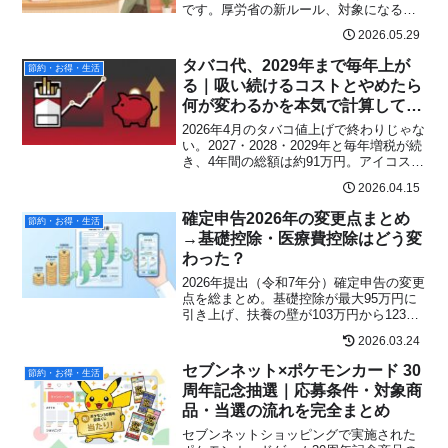
です。厚労省の新ルール、対象になる
人・ならない人、金額の目安、SNSの声
2026.05.29
まで最新情報でわかりやすく解説しま
す。
タバコ代、2029年まで毎年上が
節約・お得・生活
る｜吸い続けるコストとやめたら
何が変わるかを本気で計算してみ
た
2026年4月のタバコ値上げで終わりじゃな
い。2027・2028・2029年と毎年増税が続
き、4年間の総額は約91万円。アイコス・
プルーム・gloの比較から禁煙したら何が
2026.04.15
買えるかまで、数字だけで徹底計算。
確定申告2026年の変更点まとめ
節約・お得・生活
→基礎控除・医療費控除はどう変
わった？
2026年提出（令和7年分）確定申告の変更
点を総まとめ。基礎控除が最大95万円に
引き上げ、扶養の壁が103万円から123万
円へ、特定親族特別控除の新設、医療費
2026.03.24
控除の注意点、iPhoneスマホ申告対応ま
で自営業者目線でわかりやすく解説。
セブンネット×ポケモンカード 30
節約・お得・生活
周年記念抽選｜応募条件・対象商
品・当選の流れを完全まとめ
セブンネットショッピングで実施された