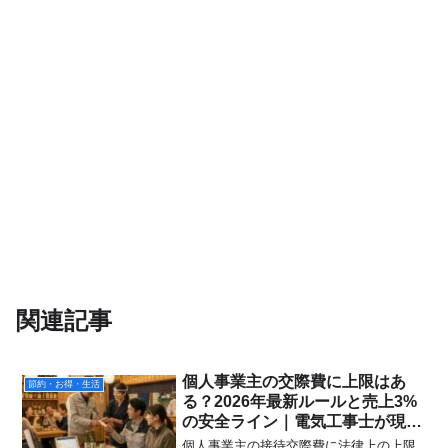
関連記事
個人事業主の交際費に上限はあ
節約・お得・生活
る？2026年最新ルールと売上3%
の安全ライン｜電気工事士が現場
目線で解説
個人事業主の接待交際費に法律上の上限