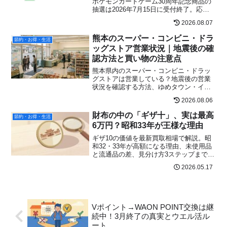
ポケモンカードゲーム30周年記念商品の
抽選は2026年7月15日に受付終了。応募
条件、当選確認時の注意点、「30th
2026.08.07
CELEBRATION」の発売日などを公式情
報をもとに整理します。
熊本のスーパー・コンビニ・ドラ
節約・お得・生活
ッグストア営業状況｜地震後の確
認方法と買い物の注意点
熊本県内のスーパー・コンビニ・ドラッ
グストアは営業している？地震後の営業
状況を確認する方法、ゆめタウン・イオ
ン・セブン-イレブン・ローソン・ファミ
2026.08.06
リーマートなどの公式確認先、買い物時
の注意点をまとめました。
財布の中の「ギザ十」、実は最高
節約・お得・生活
6万円？昭和33年が王様な理由
ギザ10の価値を最新買取相場で解説。昭
和32・33年が高額になる理由、未使用品
と流通品の差、見分け方3ステップまでプ
ロが指南。財布の10円玉が宝に変わるか
2026.05.17
も。
Vポイント→WAON POINT交換は継
続中！3月終了の真実とウエル活ル
ート