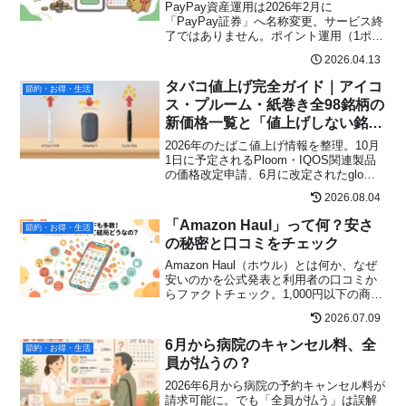
PayPay資産運用は2026年2月に
「PayPay証券」へ名称変更。サービス終
了ではありません。ポイント運用（1ポイ
ント〜）・おまかせ運用（毎日500
2026.04.13
円〜）・PayPay証券（100円〜）の3つの
違いと新NISAの活用術、4月開催中キャ
タバコ値上げ完全ガイド｜アイコ
節約・お得・生活
ンペーン情報まで初心者向けにわかりや
ス・プルーム・紙巻き全98銘柄の
すく解説します。
新価格一覧と「値上げしない銘
柄」
2026年のたばこ値上げ情報を整理。10月
1日に予定されるPloom・IQOS関連製品
の価格改定申請、6月に改定されたgloの
一部銘柄、紙巻きたばこを含む今後のた
2026.08.04
ばこ税引き上げ予定を解説します。
「Amazon Haul」って何？安さ
節約・お得・生活
の秘密と口コミをチェック
Amazon Haul（ホウル）とは何か、なぜ
安いのかを公式発表と利用者の口コミか
らファクトチェック。1,000円以下の商品
や割引キャンペーン、配送・梱包の注意
2026.07.09
点まで初めての人にもわかりやすく解
説。
6月から病院のキャンセル料、全
節約・お得・生活
員が払うの？
2026年6月から病院の予約キャンセル料が
請求可能に。でも「全員が払う」は誤解