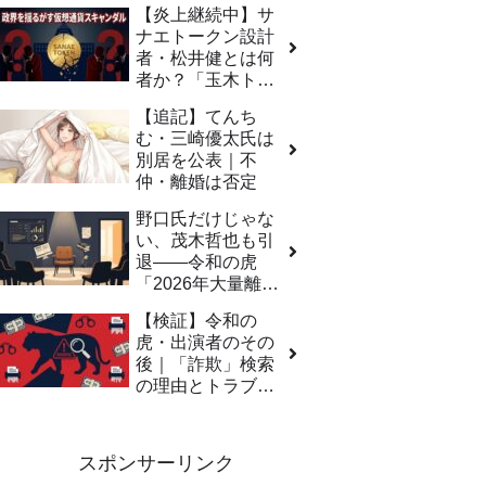
【炎上継続中】サ
ナエトークン設計
者・松井健とは何
者か？「玉木トー
クン」計画も発
【追記】てんち
覚、政界人脈の深
む・三崎優太氏は
淵に迫る
別居を公表｜不
仲・離婚は否定
野口氏だけじゃな
い、茂木哲也も引
退——令和の虎
「2026年大量離
脱」全容
【検証】令和の
虎・出演者のその
後｜「詐欺」検索
の理由とトラブル
事例を徹底調査
【2026年最新】
スポンサーリンク