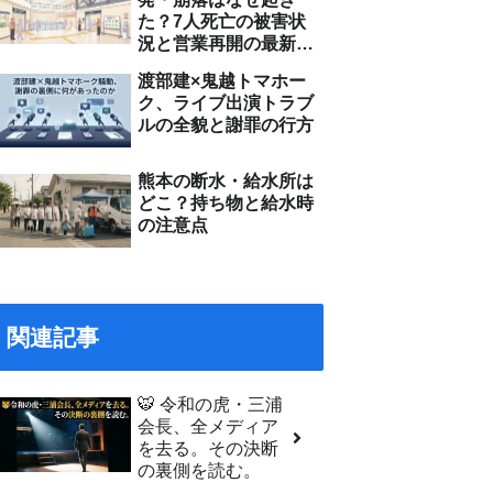
た？7人死亡の被害状
況と営業再開の最新情
報
渡部建×鬼越トマホー
ク、ライブ出演トラブ
ルの全貌と謝罪の行方
熊本の断水・給水所は
どこ？持ち物と給水時
の注意点
関連記事
🐯 令和の虎・三浦
会長、全メディア
を去る。その決断
の裏側を読む。