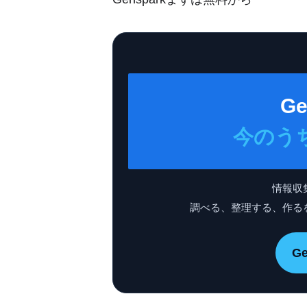
Ge
今のう
情報収
調べる、整理する、作る
G