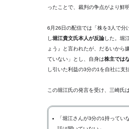
ったことで、裁判の争点がより鮮
6月26日の配信では「株を3人で
し
堀江貴文氏本人が反論
した。堀
ょう』と言われたが、だるいから
ていない」とし、自身は
株主では
し引いた利益の3分の1を自社に支
この堀江氏の発言を受け、三崎氏
「堀江さんが3分の1持ってい
話は聞いていない」