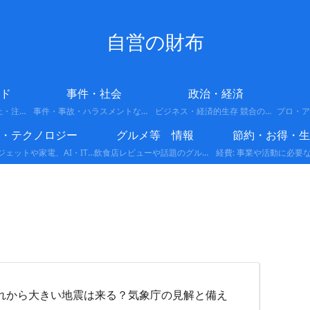
自営の財布
ド
事件・社会
政治・経済
今バズってる話題・炎上・注意喚起
事件・事故・ハラスメントなどの最新情報や背景をわかりやすくまとめています。
ビジネス・経済的生存 競合の多い市場で生き残るための戦略です。 差別化: 他者がやっていない独自の強みを作る。 ランチェスター戦略: 弱者が強者に勝つための局地戦の展開。 副業・複業: 収入源を分散させ、リスクを回避する。
I・テクノロジー
グルメ等 情報
節約・お得・生
最新ガジェットや家電、AI・IT関連など、テクノロジーに関する情報をまとめています。便利な製品レビューや活用方法、注目の最新トレンドをわかりやすく解説します。
飲食店レビューや話題のグルメ情報、新商品・限定メニューなど、食に関する情報をわかりやすくまとめています。実際に体験した感想やおすすめポイントも紹介します。
れから大きい地震は来る？気象庁の見解と備え