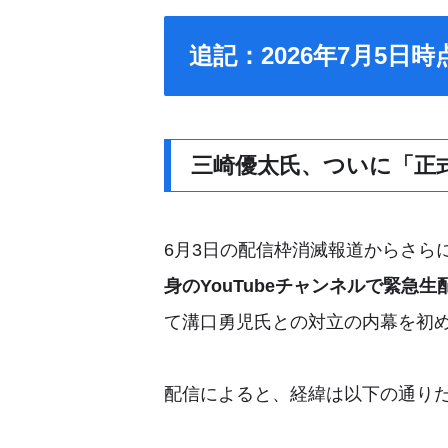
追記：2026年7月5日
三崎優太氏、ついに「正
6月3日の配信枠消滅報道からさら
身のYouTubeチャンネルで緊急生
て溝口勇児氏との対立の内幕を初
配信によると、経緯は以下の通り