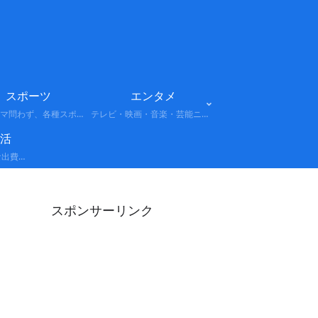
スポーツ
エンタメ
プロ・アマ問わず、各種スポーツの試合結果や選手情報、話題のニュースをまとめています。注目大会やトレンドもわかりやすく解説します。
テレビ・映画・音楽・芸能ニュースなど、話題のエンターテインメント情報をまとめています。最新トレンドや注目人物、注目作品をわかりやすく解説します。
活
経費: 事業や活動に必要な出費を正しく計上し、所得を適切に圧縮する考え方。 節税: 法律の範囲内で税負担を軽減する具体的なテクニック（控除の活用、制度の利用など）。 保険: 万が一のリスクに備えつつ、副次的な節税効果や資産形成を狙う戦略。
スポンサーリンク