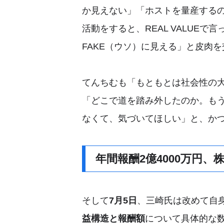
か見えない」「ホストを量産する
活動をすると、REAL VALUEで言
FAKE（ウソ）に見える」と皮肉
てんちむも「もともとは社会性の
「どこで道を踏み外したのか。も
なくて、気づいてほしい」と、かつ
年間報酬2億4000万円
そして
7月5日
、三崎氏は改めて自身の
益構造と報酬額
について具体的な