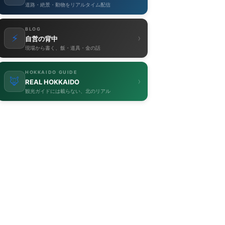
道路・絶景・動物をリアルタイム配信
BLOG
⚡
›
自営の背中
現場から書く、飯・道具・金の話
HOKKAIDO GUIDE
🦊
›
REAL HOKKAIDO
観光ガイドには載らない、北のリアル