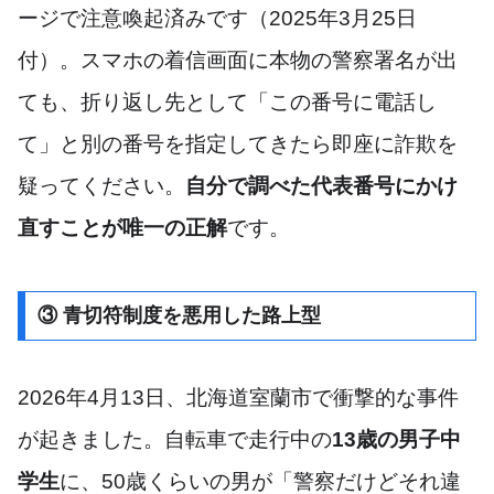
ージで注意喚起済みです（2025年3月25日
付）。スマホの着信画面に本物の警察署名が出
ても、折り返し先として「この番号に電話し
て」と別の番号を指定してきたら即座に詐欺を
疑ってください。
自分で調べた代表番号にかけ
直すことが唯一の正解
です。
③ 青切符制度を悪用した路上型
2026年4月13日、北海道室蘭市で衝撃的な事件
が起きました。自転車で走行中の
13歳の男子中
学生
に、50歳くらいの男が「警察だけどそれ違