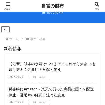
自営の財布
メニュー
検索
自営の財布
PR
ホーム
事件・社会
新着情報
【最新】熊本の余震はいつまで？これから大きい地
震は来る？気象庁の見解と備え
2026.07.29
速報・トレンド
災害時にAmazon・楽天で買った商品は届く？配送
停止・遅延時の確認方法と注意点
2026.07.29
速報・トレンド