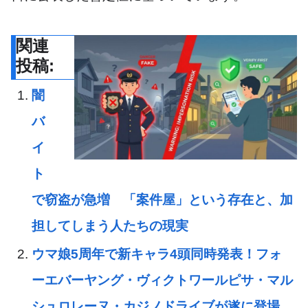
関連
投稿:
闇
バ
イ
ト
で窃盗が急増 「案件屋」という存在と、加
担してしまう人たちの現実
ウマ娘5周年で新キャラ4頭同時発表！フォ
ーエバーヤング・ヴィクトワールピサ・マル
シュロレーヌ・カジノドライブが遂に登場