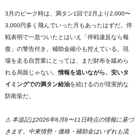
3月のピーク時は、満タン1回で2月より2,000〜
3,000円多く飛んでいった月もあったはずだ。停
戦表明で一息ついたとはいえ「停戦違反なら報
復」の警告付き。補助金縮小も控えている。現
場を走る自営業にとっては、まだ財布を緩めら
れる局面じゃない。
情報を追いながら、安いタ
イミングでの満タン給油
を続けるのが現実的な
防衛策だ。
⚠️ 本追記は2026年6月8〜11日時点の情報に基づ
きます。中東情勢・価格・補助金はいずれも流