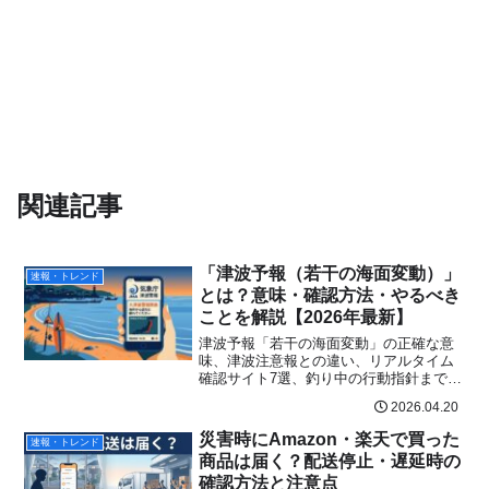
関連記事
「津波予報（若干の海面変動）」
速報・トレンド
とは？意味・確認方法・やるべき
ことを解説【2026年最新】
津波予報「若干の海面変動」の正確な意
味、津波注意報との違い、リアルタイム
確認サイト7選、釣り中の行動指針まで解
説。2026年4月三陸沖地震の最新情報も反
2026.04.20
映。
災害時にAmazon・楽天で買った
速報・トレンド
商品は届く？配送停止・遅延時の
確認方法と注意点