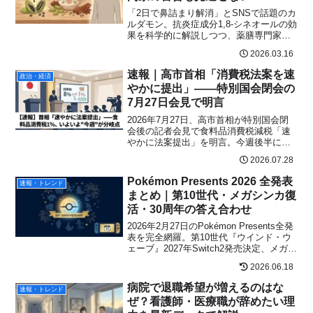
「2日で鼻詰まり解消」とSNSで話題のカ
ルダモン。抗炎症成分1,8-シネオールの効
果を科学的に解説しつつ、薬膳専門家が
指摘する体質による悪化リスクや正しい
2026.03.16
使い方・適量も徹底紹介。花粉症シーズ
ンに読んでおきたい一記事。
速報｜高市首相「消費税法案を速
政治・経済
やかに提出」——特別国会閉会の
7月27日会見で明言
2026年7月27日、高市首相が特別国会閉
会後の記者会見で食料品消費税減税「速
やかに法案提出」を明言。今週後半にも
自民党へ取りまとめ指示へ。2027年4月か
2026.07.28
ら1%スタートの行程・家計シミュレーシ
ョン・各党の対立点を最速解説。
Pokémon Presents 2026 全発表
速報・トレンド
まとめ｜第10世代・メガシンカ復
活・30周年の答え合わせ
2026年2月27日のPokémon Presents全発
表を完全網羅。第10世代『ウインド・ウ
ェーブ』2027年Switch2発売決定、メガシ
ンカ復活、メガラグラージ実装、ポケモ
2026.06.18
ンチャンピオンズ続報まで事前予想との
答え合わせも。
病院で退職希望が増えるのはな
速報・トレンド
ぜ？看護師・医療職が辞めたい理