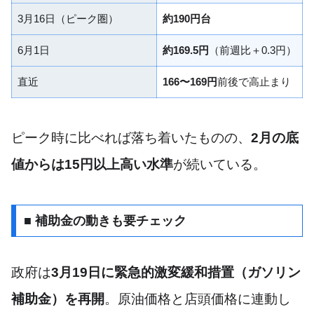
3月16日（ピーク圏）
約190円台
6月1日
約169.5円
（前週比＋0.3円）
直近
166〜169円
前後で高止まり
ピーク時に比べれば落ち着いたものの、
2月の底
値からは15円以上高い水準
が続いている。
■ 補助金の動きも要チェック
政府は
3月19日に緊急的激変緩和措置（ガソリン
補助金）を再開
。原油価格と店頭価格に連動し