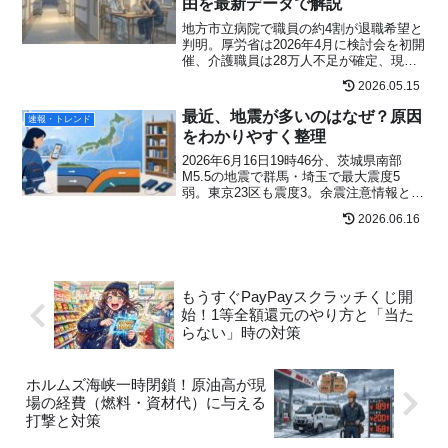
由を最新データで解説
地方市立病院で職員の約4割が退職希望と
判明。厚労省は2026年4月に検討会を初開
催、介護職員は28万人不足が確定、現役
医師運営TEATEの一気通貫支援も登場。
2026.05.15
看護師の退職代行定着と傷病手当金・失
業給付の併用設計まで解説。
最近、地震が多いのはなぜ？原因
速報・トレンド
をわかりやすく整理
2026年6月16日19時46分、茨城県南部
M5.5の地震で群馬・埼玉で最大震度5
弱。東京23区も震度3。余震注意情報と今
すぐできる防災備えをわかりやすくまと
2026.06.16
めました。Japan earthquake Kanto June
16。
もうすぐPayPayスクラッチくじ開
始！1等全額還元のやり方と「当た
らない」時の対策
ホルムズ海峡一時閉鎖！原油高が現
場の経費（燃料・資材代）に与える
打撃と対策