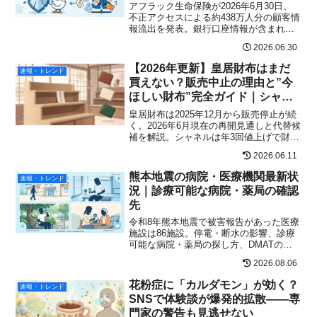
アフラック生命保険が2026年6月30日、
不正アクセスによる約438万人分の顧客情
報流出を発表。銀行口座情報が含まれる
23万人への影響、今後の対応・詐欺被害
2026.06.30
を防ぐチェックリストをわかりやすく解
説。
【2026年更新】皇居財布はまだ
速報・トレンド
買えない？販売中止の理由と”今
ほしい財布”完全ガイド｜シャネ
ル財布の最新価格も
皇居財布は2025年12月から販売停止が続
く。2026年6月現在の再開見通しと代替候
補を解説。シャネルは年3回値上げで財布
相場が激変。イルビゾンテ・土屋鞄・ポ
2026.06.11
ーターなど今買うべき本革財布も紹介。
熊本地震の病院・医療機関最新状
速報・トレンド
況｜診療可能な病院・薬局の確認
先
令和8年熊本地震で被害報告があった医療
施設は86施設。停電・断水の影響、診療
可能な病院・薬局の探し方、DMATの活
動状況、透析・在宅医療利用者の注意点
2026.08.06
を2026年8月2日時点の公式情報で整理し
ます。
花粉症に「カルダモン」が効く？
速報・トレンド
SNSで体験談が爆発的拡散——専
門家の警告も見逃せない