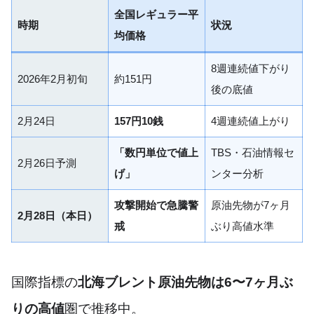
全国レギュラー平
時期
状況
均価格
8週連続値下がり
2026年2月初旬
約151円
後の底値
2月24日
157円10銭
4週連続値上がり
「数円単位で値上
TBS・石油情報セ
2月26日予測
げ」
ンター分析
攻撃開始で急騰警
原油先物が7ヶ月
2月28日（本日）
戒
ぶり高値水準
国際指標の
北海ブレント原油先物は6〜7ヶ月ぶ
りの高値
圏で推移中。