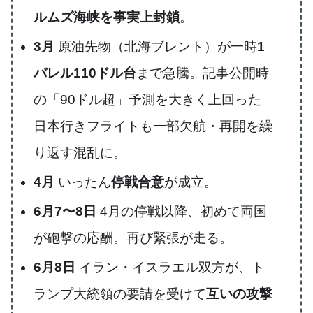
ルムズ海峡を事実上封鎖
。
3月
原油先物（北海ブレント）が一時
1
バレル110ドル台
まで急騰。記事公開時
の「90ドル超」予測を大きく上回った。
日本行きフライトも一部欠航・再開を繰
り返す混乱に。
4月
いったん
停戦合意
が成立。
6月7〜8日
4月の停戦以降、初めて両国
が砲撃の応酬。再び緊張が走る。
6月8日
イラン・イスラエル双方が、ト
ランプ大統領の要請を受けて
互いの攻撃