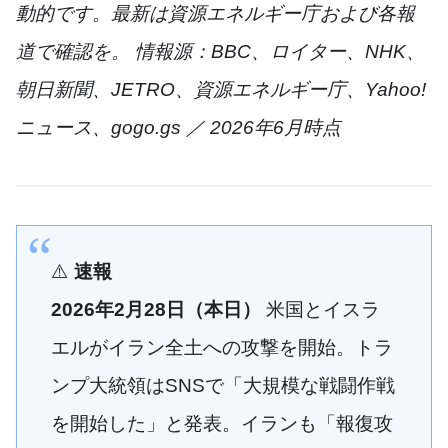
動的です。最新は資源エネルギー庁および各報
道で確認を。
情報源：BBC、ロイター、NHK、
朝日新聞、JETRO、資源エネルギー庁、Yahoo!
ニュース、gogo.gs ／ 2026年6月時点
⚠️
速報
2026年2月28日（本日）
米国とイスラ
エルがイラン全土への攻撃を開始。トラ
ンプ大統領はSNSで「大規模な戦闘作戦
を開始した」と発表。イランも「報復攻