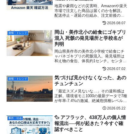
地震や豪雨などの災害時、Amazonや楽天
市場で注文した商品は届くのかを解説。
配送停止・遅延の仕組み、注文前後の確
認手順、熊本地震時の配送状況、必要な
2026.08.07
物を急ぐ場合の行動をまとめます。
岡山・美作北小の給食にゴキブリ
速報・トレンド
混入 死骸の発見場所と学校名が
判明
岡山県美作市の美作北小学校で給食にチ
ャバネゴキブリの死骸混入。発見場所は
和え物の食缶、体長約1センチ。センター
の対応と再発防止の動きを追記でまとめ
2026.07.02
ます。
気づけば見かけなくなった、あの
速報・トレンド
チュンチュン
「最近スズメ見ないな…」その違和感は
正解。環境省モニ1000の最新データで7種
が年率-7.4%の激減、絶滅危惧種レベル
に。カラスが都市から消えた理由、都心
2026.05.22
と郊外の二極化、今日からできる鳥活ま
でを北海道の現場目線で解説。
🦆 アフラック、438万人の個人情
事件・社会
報流出──何が起きた？今すぐ確
認すべきこと