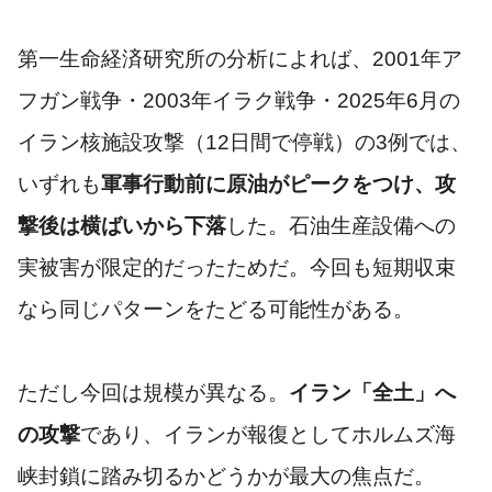
第一生命経済研究所の分析によれば、2001年ア
フガン戦争・2003年イラク戦争・2025年6月の
イラン核施設攻撃（12日間で停戦）の3例では、
いずれも
軍事行動前に原油がピークをつけ、攻
撃後は横ばいから下落
した。石油生産設備への
実被害が限定的だったためだ。今回も短期収束
なら同じパターンをたどる可能性がある。
ただし今回は規模が異なる。
イラン「全土」へ
の攻撃
であり、イランが報復としてホルムズ海
峡封鎖に踏み切るかどうかが最大の焦点だ。