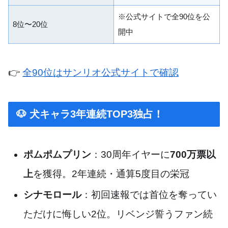
※公式サイトで全90位を公
8位〜20位
開中
👉
全90位はサンリオ公式サイトで確認
🐶 犬キャラ3年連続TOP3独占！
ポムポムプリン
：30周年イヤーに
700万票以
上
を獲得。2年連続・通算5度目の栄冠
シナモロール
：初回速報では首位を奪ってい
ただけに悔しい2位。リベンジ誓うファン続