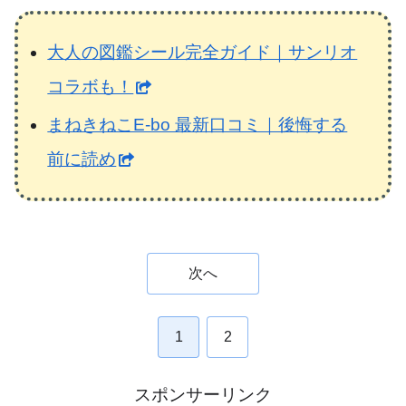
大人の図鑑シール完全ガイド｜サンリオ
コラボも！
まねきねこE-bo 最新口コミ｜後悔する
前に読め
次へ
1
2
スポンサーリンク