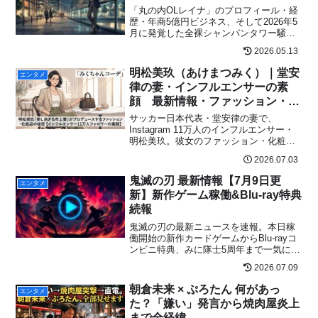
「丸の内OLレイナ」のプロフィール・経
歴・年商5億円ビジネス、そして2026年5
月に発覚した全裸シャンパンタワー騒動
と坂井秀人氏との関係まで、本人発言と
2026.05.13
公式報道に基づき最新情報を完全整理。
事実ベースで読みたい方へ。
明松美玖（あけまつみく）｜堂安
エンタメ
律の妻・インフルエンサーの素
顔 最新情報・ファッション・化
粧品まとめ
サッカー日本代表・堂安律の妻で、
Instagram 11万人のインフルエンサー・
明松美玖。彼女のファッション・化粧
品・出産などの最新情報、愛用ブラン
2026.07.03
ド、SNS口コミまでを完全解剖。
鬼滅の刃 最新情報【7月9日更
エンタメ
新】新作ゲーム稼働&Blu-ray特典
続報
鬼滅の刃の最新ニュースを速報。本日稼
働開始の新作カードゲームからBlu-rayコ
ンビニ特典、みに隊士5周年まで一気に解
説します。
2026.07.09
朝倉未来 × ぷろたん 何があっ
エンタメ
た？「嫌い」発言から焼肉屋炎上
まで全経緯