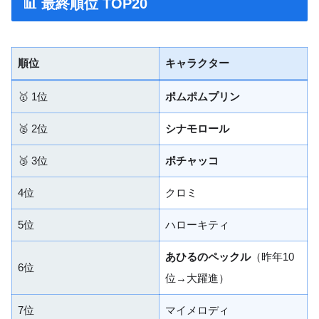
📊 最終順位 TOP20
順位
キャラクター
🥇 1位
ポムポムプリン
🥈 2位
シナモロール
🥉 3位
ポチャッコ
4位
クロミ
5位
ハローキティ
あひるのペックル
（昨年10
6位
位→大躍進）
7位
マイメロディ