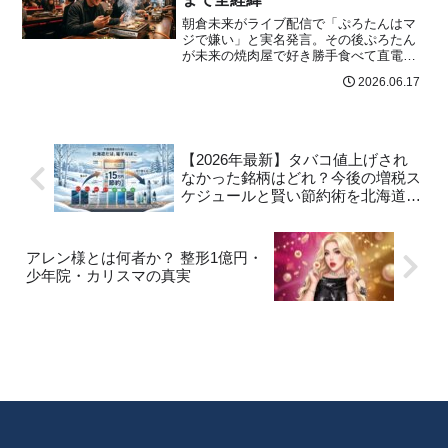
朝倉未来がライブ配信で「ぷろたんはマ
ジで嫌い」と実名発言。その後ぷろたん
が未来の焼肉屋で好き勝手食べて直電。
一体何があったのか、2人の関係の全経緯
2026.06.17
をまとめた。
【2026年最新】タバコ値上げされ
なかった銘柄はどれ？今後の増税ス
ケジュールと賢い節約術を北海道の
現場から解説
アレン様とは何者か？ 整形1億円・
少年院・カリスマの真実