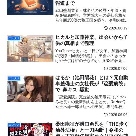
報道まで
で推移する宿事情まで北海道発で率直に
解説。
武田塾創業者・林尚弘の経歴・年収・資
産を徹底解説。学習院大への逆転合格か
ら年商150億の塾王国を築き、令和の虎2
代目主宰へ。カジノ5000万円騒動・ヒカ
2026.06.19
ルとのやり取りも最新情報で整理。
ヒカルと加藤神楽、出会いから子
エンタメ
供の真相まで整理
YouTuberヒカルと「日プ女子」加藤神楽
の交際・同棲が話題に。出会いのきっか
けや子供は誰の子なのか、SNSの反応ま
でファクトチェック済みで分かりやすく
2026.07.06
解説します。
はるか（池田陽花）とは？元自動
エンタメ
車整備士の女社長が『恋愛病院』
で”鼻キス”騒動
『恋愛病院』完走後の池田陽花（いけぺ
ろ社長）の最新動向をまとめ。ReHacQ
や玉木雄一郎番組への出演、専門学校と
の連携、第2回オフ会など、整備士業界を
2026.06.06
動かす女性経営者の現在地を解説しま
す。
桑田龍征が溝口勇児を「THE歩く
エンタメ
治外法権」と一刀両断｜令和の