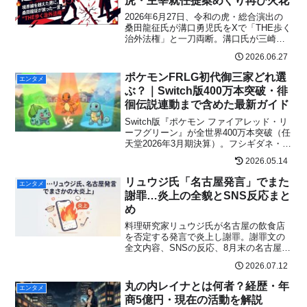
虎・主宰就任提案めぐり再び火花
2026年6月27日、令和の虎・総合演出の
桑田龍征氏が溝口勇児氏をXで「THE歩く
治外法権」と一刀両断。溝口氏が三崎優
太氏に令和の虎主宰就任を提案したとさ
2026.06.27
れるメッセージが拡散し再び火花。対立
の経緯とSNSの反応を速報まとめ。
ポケモンFRLG初代御三家どれ選
エンタメ
ぶ？｜Switch版400万本突破・徘
徊伝説連動まで含めた最新ガイド
Switch版『ポケモン ファイアレッド・リ
ーフグリーン』が全世界400万本突破（任
天堂2026年3月期決算）。フシギダネ・ヒ
トカゲ・ゼニガメの最適解を、ジム攻
2026.05.14
略・人気投票・色違い確率・徘徊伝説3犬
の連動仕様まで含めて徹底解説。あなた
リュウジ氏「名古屋発言」でまた
エンタメ
の「最初の一匹」を決めるための完全ガ
謝罪…炎上の全貌とSNS反応まと
イド。
め
料理研究家リュウジ氏が名古屋の飲食店
を否定する発言で炎上し謝罪。謝罪文の
全文内容、SNSの反応、8月末の名古屋訪
問予定まで分かりやすく解説します。
2026.07.12
丸の内レイナとは何者？経歴・年
エンタメ
商5億円・現在の活動を解説