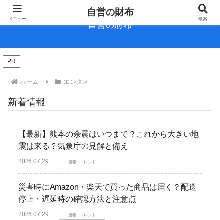
自営の財布
メニュー
検索
自営の財布
PR
ホーム
エンタメ
新着情報
【最新】熊本の余震はいつまで？これから大きい地
震は来る？気象庁の見解と備え
2026.07.29
速報・トレンド
災害時にAmazon・楽天で買った商品は届く？配送
停止・遅延時の確認方法と注意点
2026.07.29
速報・トレンド