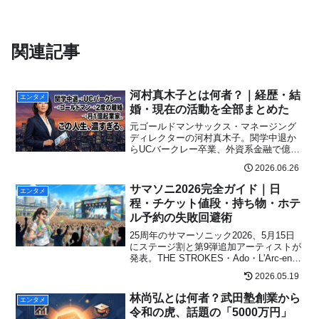
関連記事
河村真木子とは何者？｜経歴・結
エンタメ
婚・現在の活動を全部まとめた
元ゴールドマンサックス・マネージング
ディレクターの河村真木子。関学中退か
らUCバークレー卒業、外資系金融で億稼
ぎ、2度の離婚を経てシングルマザー起業
2026.06.26
家へ。オンラインサロン大賞4年連続受賞
の実像に迫る。
サマソニ2026完全ガイド｜日
エンタメ
程・チケット値段・持ち物・ホテ
ル予約の失敗回避術
25周年のサマーソニック2026、5月15日
にステージ割と第9弾追加アーティストが
発表。THE STROKES・Ado・L'Arc-en-
Cielがヘッドライナー、WEST.・
2026.05.19
GENERATIONS・中島健人・Travis
Japan他が追加。1DAY1万9000円・
林尚弘とは何者？武田塾創業から
エンタメ
3DAY5万4000円のチケット最新価格と、
令和の虎、話題の「5000万円」
幕張・万博公園周辺ホテルが通常比+50%