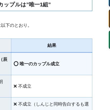
カップルは”唯一1組”
は以下のとおり。
結果
（辰
⭕ 唯一のカップル成立
明
❌ 不成立
❌ 不成立（しんじと同時告白するも選