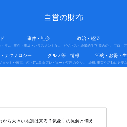
自営の財布
ド
事件・社会
政治・経済
今バズってる話題・炎上・注意喚起
事件・事故・ハラスメントなどの最新情報や背景をわかりやすくまとめています。
ビジネス・経済的生存 競合の多い市場で生き残るための戦略です。 差別化: 他者がやっていない独自の強みを作る。 ランチェスター戦略: 弱者が強者に勝つための局地戦の展開。 副業・複業: 収入源を分散させ、リスクを回避する。
I・テクノロジー
グルメ等 情報
節約・お得・生
最新ガジェットや家電、AI・IT関連など、テクノロジーに関する情報をまとめています。便利な製品レビューや活用方法、注目の最新トレンドをわかりやすく解説します。
飲食店レビューや話題のグルメ情報、新商品・限定メニューなど、食に関する情報をわかりやすくまとめています。実際に体験した感想やおすすめポイントも紹介します。
れから大きい地震は来る？気象庁の見解と備え