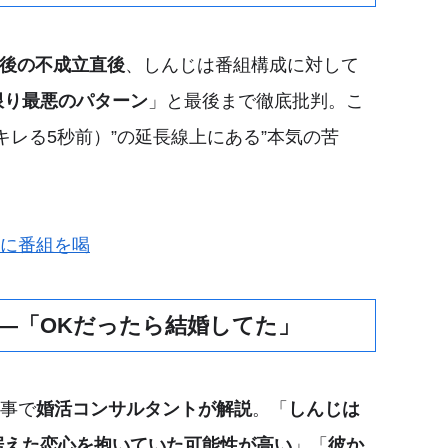
後の不成立直後
、しんじは番組構成に対して
限り最悪のパターン
」と最後まで徹底批判。こ
キレる5秒前）”の延長線上にある”本気の苦
直後に番組を喝
――「OKだったら結婚してた」
記事で
婚活コンサルタントが解説
。「
しんじは
据えた恋心を抱いていた可能性が高い
」「
彼か