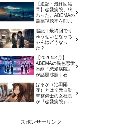
【追記・最終回結
状を一挙紹介
果】恋愛病院、終
わった。ABEMAの
最高視聴率を叩き
出した衝撃の結末
追記｜最終回でり
ゅうせいとなっち
ゃんはどうなっ
た？
【2026年4月】
ABEMAの異色恋愛
番組『恋愛病院』
が話題沸騰｜石丸
伸二参戦で視聴者
はるか（池田陽
騒然、無料視聴方
花）とは？元自動
法と見どころを完
車整備士の女社長
全解説
が『恋愛病院』
で”鼻キス”騒動
スポンサーリンク