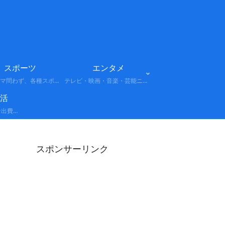
スポーツ
エンタメ
プロ・アマ問わず、各種スポーツの試合結果や選手情報、話題のニュースをまとめています。注目大会やトレンドもわかりやすく解説します。
テレビ・映画・音楽・芸能ニュースなど、話題のエンターテインメント情報をまとめています。最新トレンドや注目人物、注目作品をわかりやすく解説します。
活
経費: 事業や活動に必要な出費を正しく計上し、所得を適切に圧縮する考え方。 節税: 法律の範囲内で税負担を軽減する具体的なテクニック（控除の活用、制度の利用など）。 保険: 万が一のリスクに備えつつ、副次的な節税効果や資産形成を狙う戦略。
スポンサーリンク