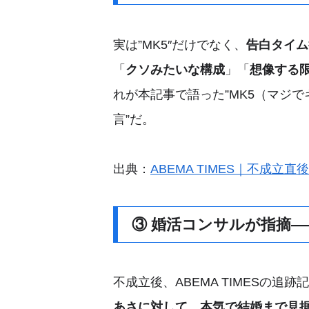
実は”MK5″だけでなく、
告白タイム
「
クソみたいな構成
」「
想像する
れが本記事で語った”MK5（マジで
言”だ。
出典：
ABEMA TIMES｜不成立
③ 婚活コンサルが指摘
不成立後、ABEMA TIMESの追跡
あさに対して、本気で結婚まで見