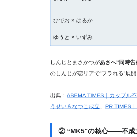
ひでお × はるか
ゆうと × いずみ
しんじとまさかつが
あさへ”同時告
のしんじが恋リアで”フラれる”展
出典：
ABEMA TIMES｜カップ
うせい＆なつこ成立
、
PR TIME
② “MK5″の核心――不