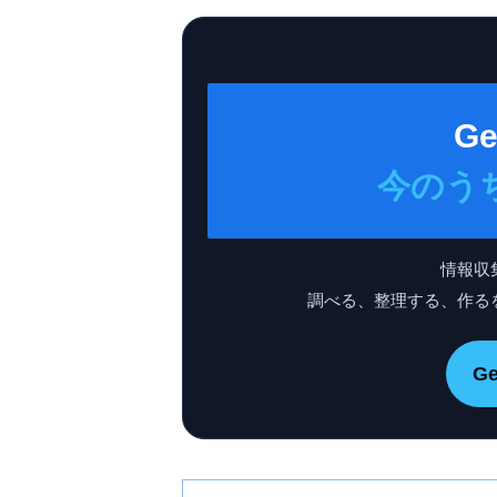
Ge
今のう
情報収
調べる、整理する、作る
G