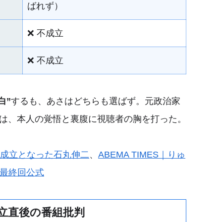
ばれず）
❌ 不成立
❌ 不成立
白”
するも、あさはどちらも選ばず。元政治家
開は、本人の覚悟と裏腹に視聴者の胸を打った。
ル不成立となった石丸伸二
、
ABEMA TIMES｜りゅ
S｜最終回公式
成立直後の番組批判