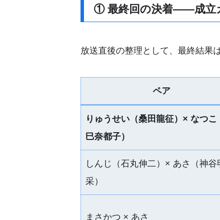
① 最終回の決着――成立
放送直後の整理として、最終結果
ペア
りゅうせい（桑田龍征）× なつこ
巳奈都子）
しんじ（石丸伸二）× あさ（神谷
采）
まさかつ × あさ