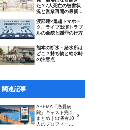
た？7人死亡の被害状
況と営業再開の最新情
報
渡部建×鬼越トマホー
ク、ライブ出演トラブ
ルの全貌と謝罪の行方
熊本の断水・給水所は
どこ？持ち物と給水時
の注意点
関連記事
ABEMA『恋愛病
院』キャスト完全
まとめ｜出演者10
人のプロフィー
ル・経歴・恋の症