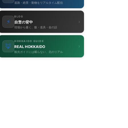
道路・絶景・動物をリアルタイム配信
BLOG
⚡
›
自営の背中
現場から書く、飯・道具・金の話
HOKKAIDO GUIDE
🦊
›
REAL HOKKAIDO
観光ガイドには載らない、北のリアル