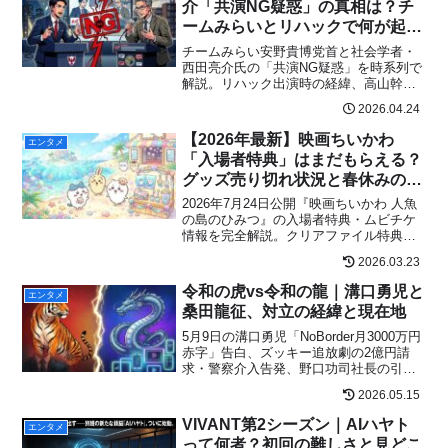
介「共演NG疑惑」の真相は？チ
ームみらいとリハックで何が起き
たのか
チームみらい安野貴博党首と社会学者・
西田亮介氏の「共演NG疑惑」を時系列で
解説。リハック出演時の経緯、高山幹事
長がやり込められた過去、音喜多駿氏の
2026.04.24
見解まで。SNSで話題の真相をわかりや
すくまとめました。
【2026年最新】映画ちいかわ
エンタメ
「入場者特典」はまだもらえる？
グッズ売り切れ状況と春休みの混
雑回避マニュアル
2026年7月24日公開『映画ちいかわ 人魚
の島のひみつ』の入場者特典・ムビチケ
情報を完全解説。クリアファイル特典の
入手方法・豪華グッズ付きセット・春休
2026.03.23
みの混雑回避まで網羅。
令和の虎vs令和の龍｜溝口勇児と
エンタメ
桑田龍征、対立の経緯と現在地
5月9日の溝口勇児「NoBorder月3000万円
赤字」告白、ズッキー追放劇の2億円請
求・警察介入告発、野口功司社長の引退
表明、桑田龍征の動向まで――令和の虎
2026.05.15
vs令和の龍を取り巻く激震を最新整理。
VIVANT第2シーズン｜AIハヤト
エンタメ
って何者？初回の難しさと見どこ