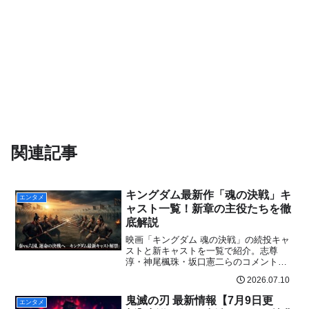
関連記事
キングダム最新作「魂の決戦」キ
エンタメ
ャスト一覧！新章の主役たちを徹
底解説
映画「キングダム 魂の決戦」の続投キャ
ストと新キャストを一覧で紹介。志尊
淳・神尾楓珠・坂口憲二らのコメントや
SNSの反応、公開日情報まで最新情報を
2026.07.10
網羅。
鬼滅の刃 最新情報【7月9日更
エンタメ