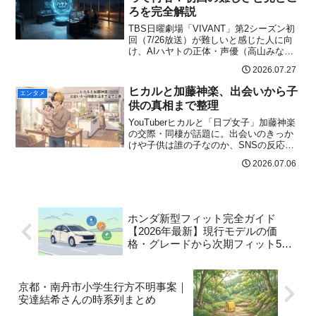
ろを完全解説
TBS日曜劇場「VIVANT」第2シーズン初
回（7/26放送）が難しいと感じた人に向
け、AIハヤトの正体・声優（高山みな
み）・初回あらすじ・豪華キャスト26名
2026.07.27
を丁寧に解説。第1シーズンの振り返り方
も紹介。
ヒカルと加藤神楽、出会いから子
エンタメ
供の真相まで整理
YouTuberヒカルと「日プ女子」加藤神楽
の交際・同棲が話題に。出会いのきっか
けや子供は誰の子なのか、SNSの反応ま
でファクトチェック済みで分かりやすく
2026.07.06
解説します。
ホンダ新型フィット完全ガイド
【2026年最新】現行モデルの価
格・グレードから次期フィット5の
最新情報まで
京都・南丹市小学生行方不明事案｜
安達結希さんの時系列まとめ