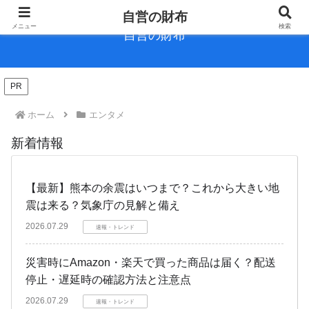
自営の財布
メニュー
検索
自営の財布
PR
ホーム
エンタメ
新着情報
【最新】熊本の余震はいつまで？これから大きい地
震は来る？気象庁の見解と備え
2026.07.29
速報・トレンド
災害時にAmazon・楽天で買った商品は届く？配送
停止・遅延時の確認方法と注意点
2026.07.29
速報・トレンド