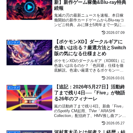
新】新作ゲーム稼働&Blu-ray特典
続報
鬼滅の刃の最新ニュースを速報。本日稼
働開始の新作カードゲームからBlu-rayコ
ンビニ特典、みに隊士5周年まで一気に解
説します。
2026.07.09
【ポケモンXD】ダークルギアに
エンタメ
色違いは出る？厳選方法とSwitch
版の気になる仕様まとめ
ポケモンXDのダークルギア（XD001）に
色違いは出るのか？「色回避」仕様を徹
底解説。色違い厳選できるポケモン一
覧・Switch版どこでもセーブの影響まで
2026.03.01
丸ごとまとめ。
【追記：2026年5月27日】活動終
エンタメ
了まで残り4日──「Five」が物語
る26年のフィナーレ
嵐の活動終了まで残り4日。新曲「Five」
のSpotify CM起用、TVer「ARASHI
Collection」配信終了、HMV推し曲アンケ
ート結果、5月31日東京ドーム生配信情報
2026.05.27
など、ドラマ主題歌の最終章を語る最新
情報をまとめて速報。
河村真木子とは何者？｜経歴・結
エンタメ