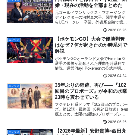
婚・現在の活動を全部まとめた
元ゴールドマンサックス・マネージング
ディレクターの河村真木子。関学中退か
らUCバークレー卒業、外資系金融で億稼
ぎ、2度の離婚を経てシングルマザー起業
2026.06.26
家へ。オンラインサロン大賞4年連続受賞
の実像に迫る。
【ポケモンGO】大会で優勝剥奪
エンタメ
はなぜ？何が起きたのか時系列で
解説
ポケモンGOオーランド大会でFirestar73
選手の優勝が剥奪された理由を時系列で
解説。運営Play! Pokémonの公式声明の
内容、選手の反論、SNSの賛否両論ま
2026.04.24
で。「喜びすぎ」だけじゃない本当の経
緯をまとめました。
35年ぶりの奇跡、再び——『102
エンタメ
回目のプロポーズ』が令和の水曜
23時を震わせている
フジテレビ系ドラマ『102回目のプロポー
ズ』第12話・最終回（6月24日放送）を徹
底まとめ。太陽の感動のプロポーズシー
ン・伝説のナットの指輪・音のビデオメ
2026.06.25
ッセージ・視聴者のSNS反応まで確認済
み情報のみ掲載。FODでの見逃し配信も
【2026年最新】安野貴博×西田亮
エンタメ
紹介。