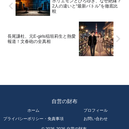
ホリエモンとひろゆき、なぜ絶縁？
2人の違いと“最新バトル”を徹底比
較
長尾謙杜、元E-girls稲垣莉生と熱愛
報道！文春砲の全真相
自営の財布
ホーム
プロフィール
プライバシーポリシー・免責事項
お問い合わせ
© 2026-2026 自営の財布.