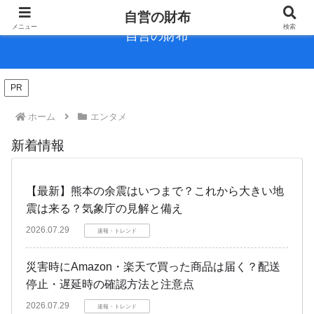
自営の財布
メニュー
検索
自営の財布
PR
ホーム
エンタメ
新着情報
【最新】熊本の余震はいつまで？これから大きい地
震は来る？気象庁の見解と備え
2026.07.29
速報・トレンド
災害時にAmazon・楽天で買った商品は届く？配送
停止・遅延時の確認方法と注意点
2026.07.29
速報・トレンド