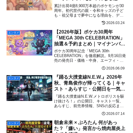
とは
累計出荷4億8,900万本超のポケモンが30
周年。初代世代の親・令和キッズの子ど
も・祖父母まで夢中になる理由を、デー
タと世代論で深掘り。FRLGのSwitch版登
2026.03.24
場が親子の絆を再びつなぐ。
【2026年版】ポケカ30周年
エンタメ
「MEGA 30th CELEBRATION」
抽選＆予約まとめ｜マイナンバー
本人確認の衝撃
ポケカ30周年記念「MEGA 30th
CELEBRATION」を徹底解説。9月16日発
売の発売日・価格・中身、エーフィ・ブ
ラッキーの抽選情報、史上初のマイナン
2026.06.09
バー本人確認の仕組みまで最新情報をわ
かりやすくまとめました。
『踊る大捜査線N.E.W.』2026年
エンタメ
秋、青島俊作が帰ってくる｜キャ
スト・あらすじ・公開日を一気読
み
『踊る大捜査線N.E.W.メトロポリスを駆
け抜けろ！』の公開日、キャスト一覧、
あらすじ、前売券情報、SNSの反応まで
最新情報を分かりやすく解説します。
2026.07.14
朝倉未来 × ぷろたん 何があっ
エンタメ
た？「嫌い」発言から焼肉屋炎上