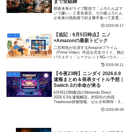
まで全経緯
朝倉未来がライブ配信で「ぷろたんはマ
ジで嫌い」と実名発言。その後ぷろたん
が未来の焼肉屋で好き勝手食べて直電。
一体何があったのか、2人の関係の全経緯
2026.06.17
をまとめた。
【追記：6月5日時点】ニノ
エンタメ
×Amazonの最新トピック
二宮和也が出演するAmazonプライム
（Prime Video）作品を完全ガイド。独占
バラエティ「シークレットNGハウス」か
ら主演映画ラーゲリ・8番出口まで、SNS
2026.06.11
の口コミやお得な無料体験の使い方も紹
介。今夜観るべき一本が見つかる。
【今夜23時】ニンダイ 2026.6.9
エンタメ
速報まとめ＆発表タイトル予想｜
Switch 2の本命が来る
6月9日23時配信のNintendo Direct
2026.6.9を速報解説。約50分の内容、
Treehouse併催情報、ゼルダ40周年・3D
マリオなど発表タイトル予想とSNSの反
2026.06.09
応をまとめました。