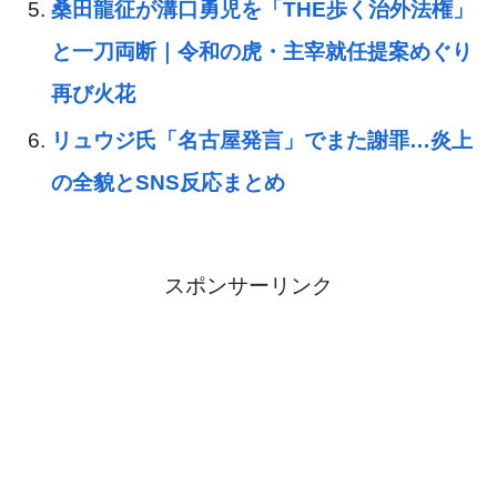
桑田龍征が溝口勇児を「THE歩く治外法権」
と一刀両断｜令和の虎・主宰就任提案めぐり
再び火花
リュウジ氏「名古屋発言」でまた謝罪…炎上
の全貌とSNS反応まとめ
スポンサーリンク