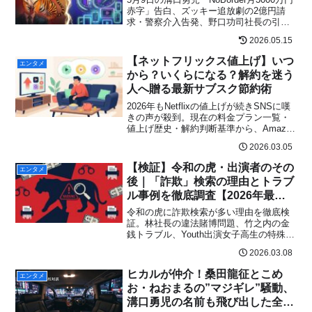
赤字」告白、ズッキー追放劇の2億円請
求・警察介入告発、野口功司社長の引退
表明、桑田龍征の動向まで――令和の虎
2026.05.15
vs令和の龍を取り巻く激震を最新整理。
【ネットフリックス値上げ】いつ
エンタメ
から？いくらになる？解約を迷う
人へ贈る最新サブスク節約術
2026年もNetflixの値上げが続きSNSに嘆
きの声が殺到。現在の料金プラン一覧・
値上げ歴史・解約判断基準から、Amazon
プライムビデオ・U-NEXT・DMM TVへの
2026.03.05
乗り換え比較、Fire TV Stickセール最安
値情報まで一気に解説します。
【検証】令和の虎・出演者のその
エンタメ
後｜「詐欺」検索の理由とトラブ
ル事例を徹底調査【2026年最
新】
令和の虎に詐欺検索が多い理由を徹底検
証。林社長の違法賭博問題、竹之内の金
銭トラブル、Youth出演女子高生の特殊詐
欺逮捕・返金まで、虎側・志願者側の事
2026.03.08
案を事実ベースで完全まとめ。
ヒカルが仲介！桑田龍征とこめ
エンタメ
お・ねおまるの”マジギレ”騒動、
溝口勇児の名前も飛び出した全内