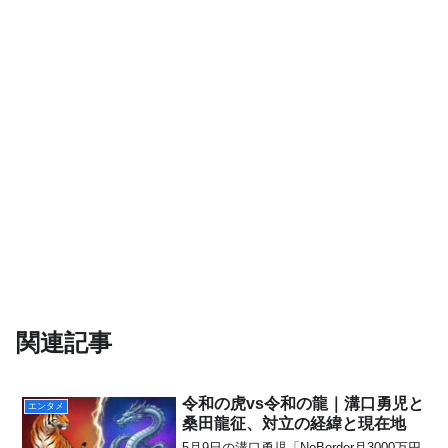
関連記事
令和の虎vs令和の龍｜溝口勇児と
エンタメ
桑田龍征、対立の経緯と現在地
5月9日の溝口勇児「NoBorder月3000万円