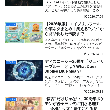
幕
LAST CALLイベント騒動で飛び出した
「アバズレ」発言と炎上の経緯を徹底解
説。ヒカルが仲介した桑田龍征・こめ
お・ねおまるの対談で明らかになった裏
2026.07.09
事情とSNS反応をまとめました。
【2026年版】エイプリルフール
エンタメ
企業ネタまとめ｜笑える”ウソ”か
ら商品化した伝説まで
2026年エイプリルフール企業ネタを総ま
とめ。日本郵政「ゆうぱっく」やハッピ
ーターン「辛ターン」などウソから本当
に商品化した伝説ネタ、セブン-イレブ
2026.04.01
ン・オキシクリーン・明治の最新ネタ、
楽しむためのルールまで完全網羅。明日
ディズニーシー25周年「ジュビリ
エンタメ
のSNSが10倍楽しくなる保存版。
ーブルー」とは？What Does
Jubilee Blue Mean?
東京ディズニーシー25周年「スパークリ
ング・ジュビリー」のテーマカラー”ジュ
ビリーブルー”の意味・由来をヘブライ語
の語源から解説。4/15開幕後のグッズ品
2026.05.13
切れ状況、ハーバーショー賛否、夜の環
境演出まで現地レポを最新整理。
“懐古”だけじゃない。30周年ポケ
エンタメ
モンが親子三世代に刺さる理由
──令和キッズも夢中になる魅力