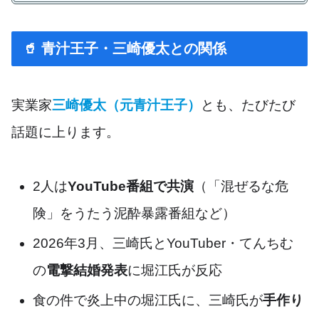
🥤 青汁王子・三崎優太との関係
実業家
三崎優太（元青汁王子）
とも、たびたび
話題に上ります。
2人は
YouTube番組で共演
（「混ぜるな危
険」をうたう泥酔暴露番組など）
2026年3月、三崎氏とYouTuber・てんちむ
の
電撃結婚発表
に堀江氏が反応
食の件で炎上中の堀江氏に、三崎氏が
手作り