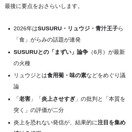
最後に要点をおさらいします。
2026年は
SUSURU・リュウジ・青汁王子
ら
「食」がらみの話題が連発
SUSURUとの「まずい」論争
（6月）が最新
の火種
リュウジとは
食用菊・味の素
などをめぐり議
論
「
老害
」「
炎上させすぎ
」の批判と「本質を
突く」の評価が二分
炎上を恐れない発信が、結果的に
注目を集め