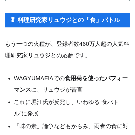
🥬 料理研究家リュウジとの「食」バトル
もう一つの火種が、登録者数460万人超の人気料
理研究家
リュウジ
との応酬です。
WAGYUMAFIAでの
食用菊を使ったパフォー
マンス
に、リュウジが苦言
これに堀江氏が反発し、いわゆる“食バト
ル”に発展
「味の素」論争などもからみ、両者の食に対