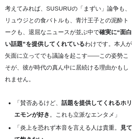
考えてみれば、SUSURUの「まずい」論争も、
リュウジとの食バトルも、青汁王子との泥酔ト
ークも、退屈なニュースが並ぶ中で
確実に“面白
い話題”を提供してくれている
わけです。本人が
矢面に立ってでも議論を起こす――この姿勢こ
そが、彼が時代の真ん中に居続ける理由かもし
れません。
「賛否あるけど、
話題を提供してくれるホリ
エモンが好き
。これも立派なエンタメ」
「炎上を恐れず本音を言える人は貴重。
見て