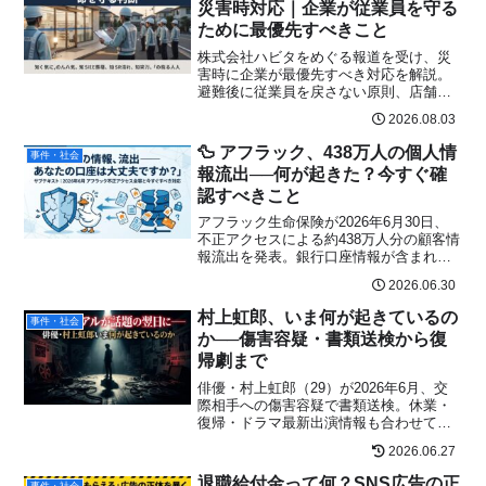
災害時対応｜企業が従業員を守る
ために最優先すべきこと
株式会社ハビタをめぐる報道を受け、災
害時に企業が最優先すべき対応を解説。
避難後に従業員を戻さない原則、店舗の
初動、BCP、現金・商品管理、防災訓練
2026.08.03
の重要点を整理します。
🦆 アフラック、438万人の個人情
事件・社会
報流出──何が起きた？今すぐ確
認すべきこと
アフラック生命保険が2026年6月30日、
不正アクセスによる約438万人分の顧客情
報流出を発表。銀行口座情報が含まれる
23万人への影響、今後の対応・詐欺被害
2026.06.30
を防ぐチェックリストをわかりやすく解
説。
村上虹郎、いま何が起きているの
事件・社会
か──傷害容疑・書類送検から復
帰劇まで
俳優・村上虹郎（29）が2026年6月、交
際相手への傷害容疑で書類送検。休業・
復帰・ドラマ最新出演情報も合わせて完
全まとめ。父UA・村上淳の血を引く実力
2026.06.27
派の今に迫る。
退職給付金って何？SNS広告の正