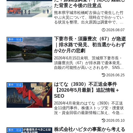
た背景と今後の注意点
熊本県宇城市松橋町古保山で発生した竹
やぶ火災について、現時点で分かってい
る状況を整理。出火原因は調査中で、断
水による消火栓の水圧不足や強風が消火
2026.08.07
活動に影響しています。住民が確認した
い情報と今後の備えを解説します。
下妻市長・須藤豊次（67）が急逝
事件・社会
｜排水路で発見、初当選からわず
か2か月の悲劇
2026年6月15日未明、茨城県下妻市長・
須藤豊次氏（67）が排水路で遺体発見。
自殺の可能性が高いとされる中、SNSで
拡散する陰謀論を側近が否定。次の市長
2026.06.25
選は7月26日告示・8月2日投開票。24年
間の市議を経てわずか62日で幕を閉じた
はてな（3930）不正送金事件
事件・社会
市長の生涯と今後を追う。
【2026年5月最新】追記情報＋
SEO
2026年4月発覚のはてな（3930）不正送
金11億円事件。株価ストップ安・捜査状
況・資金回収の最新情報に加え、今急増
するAI生成BEC詐欺・LINE誘導型CEO詐
2026.05.10
欺の新手口と企業が今すぐとるべき5つの
対策を解説。
株式会社ハビタの事案から考える
事件・社会