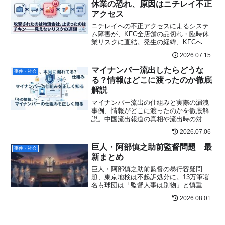
休業の恐れ、原因はニチレイ不正
アクセス
ニチレイへの不正アクセスによるシステ
ム障害が、KFC全店舗の品切れ・臨時休
業リスクに直結。発生の経緯、KFCへの
具体的な影響、SNSの反応まで最新情報
2026.07.15
をわかりやすくまとめました。
マイナンバー流出したらどうな
事件・社会
る？情報はどこに渡ったのか徹底
解説
マイナンバー流出の仕組みと実際の漏洩
事例、情報がどこに渡ったのかを徹底解
説。中国流出報道の真相や流出時の対処
法、SNSの声までファクトチェック済み
2026.07.06
でわかりやすく紹介します。
巨人・阿部慎之助前監督問題 最
事件・社会
新まとめ
巨人・阿部慎之助前監督の暴行容疑問
題、東京地検は不起訴処分に。13万筆署
名も球団は「監督人事は別物」と慎重姿
勢。最新の時系列と今後の行方を更新日
2026.08.01
付きで解説。