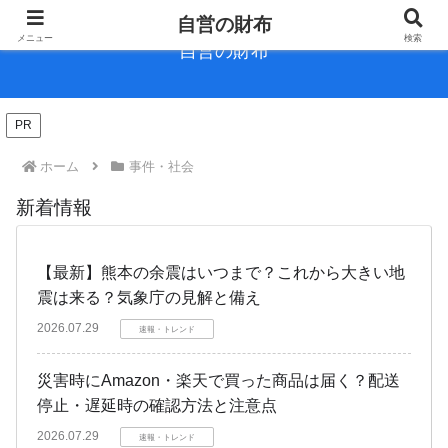
自営の財布
メニュー
検索
自営の財布
PR
ホーム
事件・社会
新着情報
【最新】熊本の余震はいつまで？これから大きい地
震は来る？気象庁の見解と備え
2026.07.29
速報・トレンド
災害時にAmazon・楽天で買った商品は届く？配送
停止・遅延時の確認方法と注意点
2026.07.29
速報・トレンド