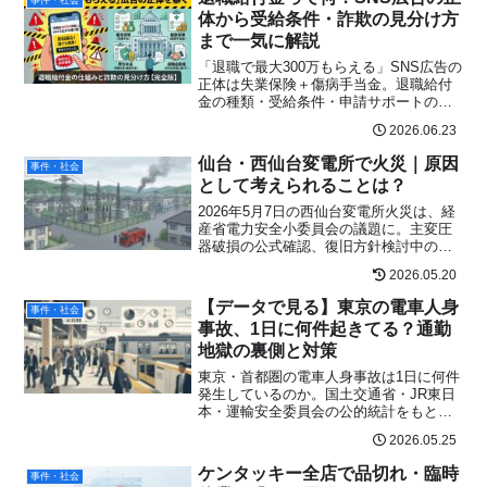
事件・社会
体から受給条件・詐欺の見分け方
まで一気に解説
「退職で最大300万もらえる」SNS広告の
正体は失業保険＋傷病手当金。退職給付
金の種類・受給条件・申請サポートの活
用法・詐欺の見分け方まで、自営業者向
2026.06.23
けにもわかりやすく解説。
仙台・西仙台変電所で火災｜原因
事件・社会
として考えられることは？
2026年5月7日の西仙台変電所火災は、経
産省電力安全小委員会の議題に。主変圧
器破損の公式確認、復旧方針検討中の現
状、原因調査の続報、北海道・東北の停
2026.05.20
電備え（ポータブル電源・UPS）まで、
現役電気工事士の目線で率直に解説。
【データで見る】東京の電車人身
事件・社会
事故、1日に何件起きてる？通勤
地獄の裏側と対策
東京・首都圏の電車人身事故は1日に何件
発生しているのか。国土交通省・JR東日
本・運輸安全委員会の公的統計をもと
に、路線別の傾向、ホームドアの効果、
2026.05.25
利用者ができる対策、SNSのリアルな声
まで総合解説。
ケンタッキー全店で品切れ・臨時
事件・社会